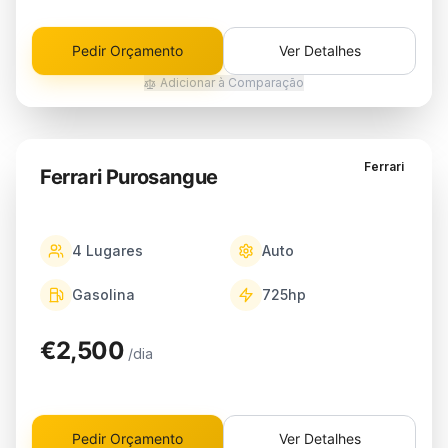
Pedir Orçamento
Ver Detalhes
Adicionar à Comparação
Ferrari
Ferrari Purosangue
4
Lugares
Auto
Gasolina
725
hp
€2,500
/dia
Pedir Orçamento
Ver Detalhes