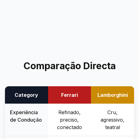
+351 963-584-279
Pedir Orçamento
Comparação Directa
Category
Ferrari
Lamborghini
Experiência
Refinado,
Cru,
de Condução
preciso,
agressivo,
conectado
teatral