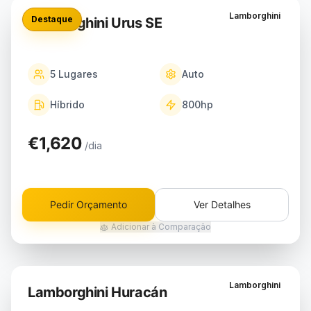
Lamborghini
Destaque
Lamborghini Urus SE
5
Lugares
Auto
Híbrido
800
hp
€1,620
/dia
Pedir Orçamento
Ver Detalhes
Adicionar à Comparação
Lamborghini
Lamborghini Huracán