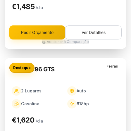
€1,485
/dia
Pedir Orçamento
Ver Detalhes
Adicionar à Comparação
Ferrari
Destaque
Ferrari 296 GTS
2
Lugares
Auto
Gasolina
818
hp
€1,620
/dia