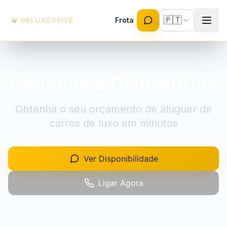
Skip to main content
🇵🇹
Frota
Contacte a DeluxeDrive
Obtenha o seu orçamento de aluguer de
carros de luxo em minutos
Ver Disponibilidade
Ligar Agora