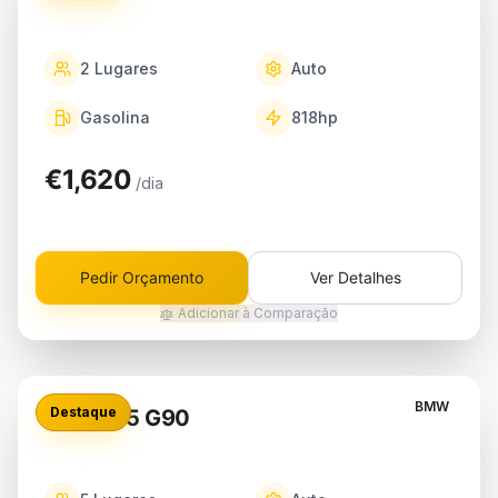
2
Lugares
Auto
Gasolina
818
hp
€1,620
/dia
Pedir Orçamento
Ver Detalhes
Adicionar à Comparação
BMW
Destaque
BMW M5 G90