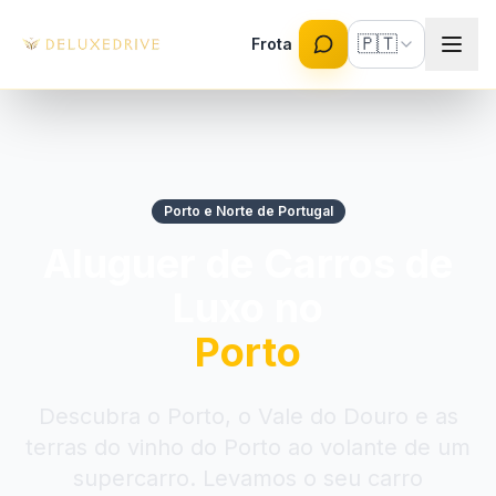
Skip to main content
🇵🇹
Frota
Porto e Norte de Portugal
Aluguer de Carros de
Luxo no
Porto
Descubra o Porto, o Vale do Douro e as
terras do vinho do Porto ao volante de um
supercarro. Levamos o seu carro