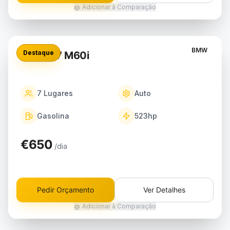
Adicionar à Comparação
BMW
Destaque
BMW X7 M60i
7
Lugares
Auto
Gasolina
523
hp
€650
/dia
Pedir Orçamento
Ver Detalhes
Adicionar à Comparação