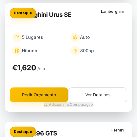
Lamborghini
Destaque
Lamborghini Urus SE
5
Lugares
Auto
Híbrido
800
hp
€1,620
/dia
Pedir Orçamento
Ver Detalhes
Adicionar à Comparação
Ferrari
Destaque
Ferrari 296 GTS