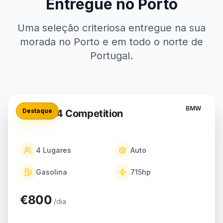
Entregue no Porto
Uma seleção criteriosa entregue na sua
morada no Porto e em todo o norte de
Portugal.
BMW
Destaque
BMW M4 Competition
4
Lugares
Auto
Gasolina
715
hp
€800
/dia