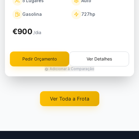
5
Lugares
Auto
Gasolina
727
hp
€900
/dia
Pedir Orçamento
Ver Detalhes
Adicionar à Comparação
Ver Toda a Frota