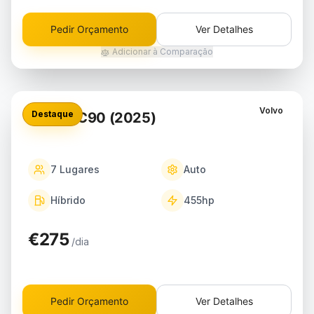
Pedir Orçamento
Ver Detalhes
Adicionar à Comparação
Volvo
Destaque
Volvo XC90 (2025)
7
Lugares
Auto
Híbrido
455
hp
€275
/dia
Pedir Orçamento
Ver Detalhes