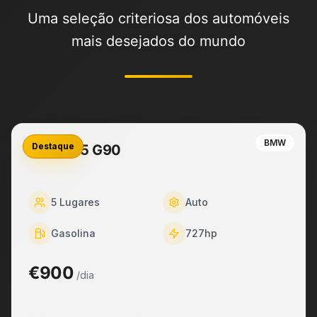
Uma seleção criteriosa dos automóveis
mais desejados do mundo
BMW
Destaque
BMW M5 G90
5
Lugares
Auto
Gasolina
727
hp
€900
/dia