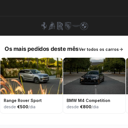
+351 963-584-279
Pedir Orçamento
Os mais pedidos deste mês
Ver todos os carros
Range Rover Sport
BMW M4 Competition
desde
€500
/dia
desde
€800
/dia