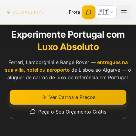
Skip to main content
🇵🇹
Frota
Seguro Completo · Rent-a-Car Licenciado
Experimente Portugal com
Luxo Absoluto
Ferrari, Lamborghini e Range Rover —
entregues na
sua villa, hotel ou aeroporto
de Lisboa ao Algarve — o
aluguer de carros de luxo de referência em Portugal.
Ver Carros e Preços
Peça o Seu Orçamento Grátis