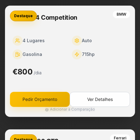
BMW
Destaque
BMW M4 Competition
4
Lugares
Auto
Gasolina
715
hp
€800
/dia
Pedir Orçamento
Ver Detalhes
Adicionar à Comparação
Ferrari
Destaque