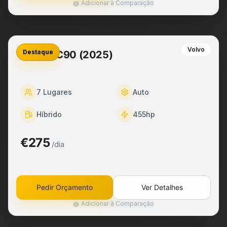
Adicionar à Comparação
Volvo
Destaque
Volvo XC90 (2025)
7
Lugares
Auto
Híbrido
455
hp
€275
/dia
Pedir Orçamento
Ver Detalhes
Adicionar à Comparação