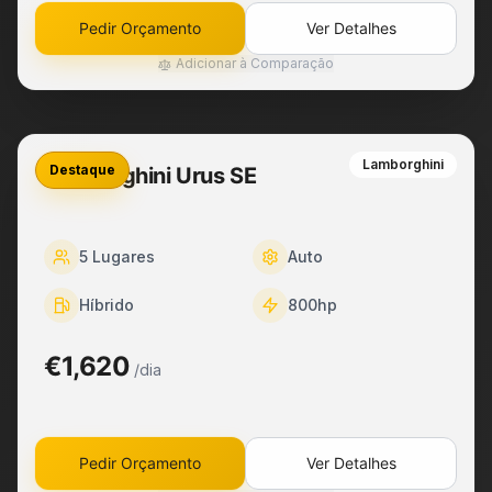
Pedir Orçamento
Ver Detalhes
Adicionar à Comparação
Lamborghini
Destaque
Lamborghini Urus SE
5
Lugares
Auto
Híbrido
800
hp
€1,620
/dia
Pedir Orçamento
Ver Detalhes