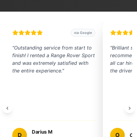
via Google
"
Outstanding service from start to
"
Brilliant s
finish! I rented a Range Rover Sport
recommend 
and was extremely satisfied with
all car hir
the entire experience.
"
the driver w
Darius M
D
O
Om