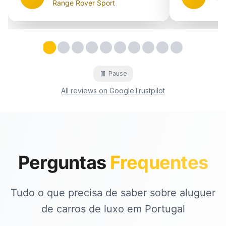
Range Rover Sport
Testimonial
Testimonial
Testimonial
Testimonial
2
Testimonial
3
Testimonial
4
Testimonial
5
Testimonial
6
Testimonial
7
8
9
1
Testimonial
1
Pause
All reviews on Google
Trustpilot
Perguntas
Frequentes
Tudo o que precisa de saber sobre aluguer
de carros de luxo em Portugal