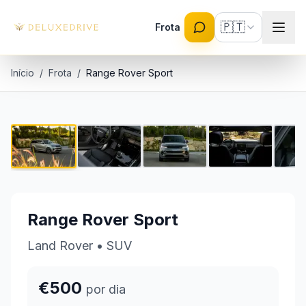
Skip to main content
🇵🇹
Frota
Início
/
Frota
/
Range Rover Sport
Range Rover Sport
1 / 17
€500 por dia
Range Rover Sport
Land Rover
•
SUV
€500
por dia