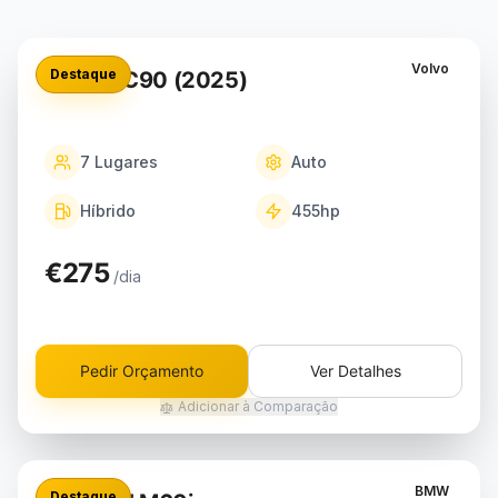
Volvo
Destaque
Volvo XC90 (2025)
7
Lugares
Auto
Híbrido
455
hp
€275
/dia
Pedir Orçamento
Ver Detalhes
Adicionar à Comparação
BMW
Destaque