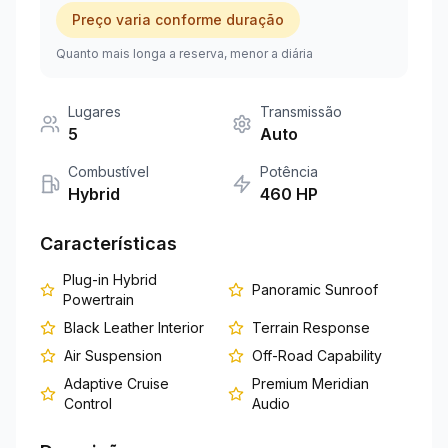
Preço varia conforme duração
+351 963-584-279
Quanto mais longa a reserva, menor a diária
Pedir Orçamento
Lugares
Transmissão
5
Auto
Combustível
Potência
Hybrid
460
HP
Características
Plug-in Hybrid
Panoramic Sunroof
Powertrain
Black Leather Interior
Terrain Response
Air Suspension
Off-Road Capability
Adaptive Cruise
Premium Meridian
Control
Audio