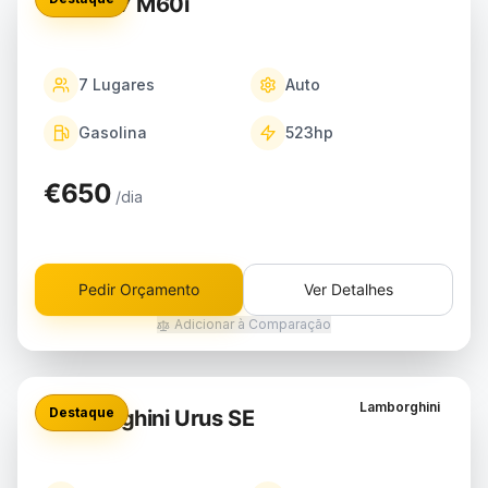
BMW X7 M60i
7
Lugares
Auto
Gasolina
523
hp
€650
/dia
Pedir Orçamento
Ver Detalhes
Adicionar à Comparação
Lamborghini
Destaque
Lamborghini Urus SE