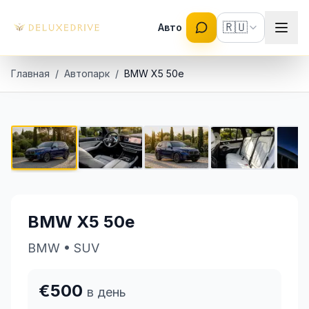
Skip to main content
🇷🇺
Авто
Главная
/
Автопарк
/
BMW X5 50e
BMW X5 50e
1 / 9
€500 в день
BMW X5 50e
BMW
•
SUV
€500
в день