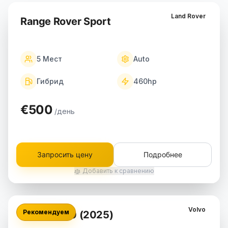
Land Rover
Range Rover Sport
5
Мест
Auto
Гибрид
460
hp
€500
/день
Запросить цену
Подробнее
Добавить к сравнению
Volvo
Рекомендуем
Volvo XC90 (2025)