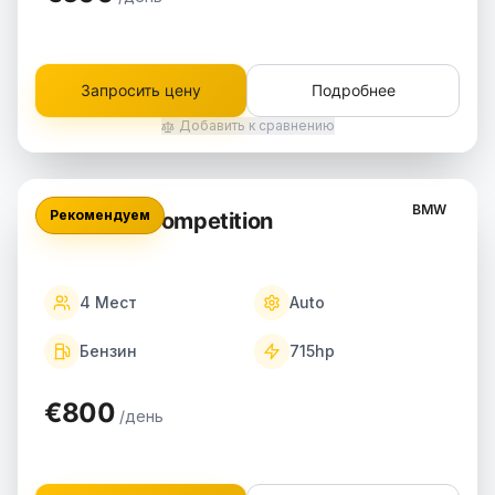
Запросить цену
Подробнее
Добавить к сравнению
BMW
Рекомендуем
BMW M4 Competition
4
Мест
Auto
Бензин
715
hp
€800
/день