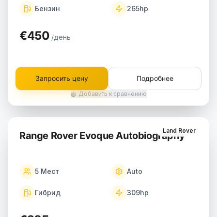
Бензин
265
hp
€450
/день
Запросить цену
Подробнее
Добавить к сравнению
Land Rover
Range Rover Evoque Autobiography
5
Мест
Auto
Гибрид
309
hp