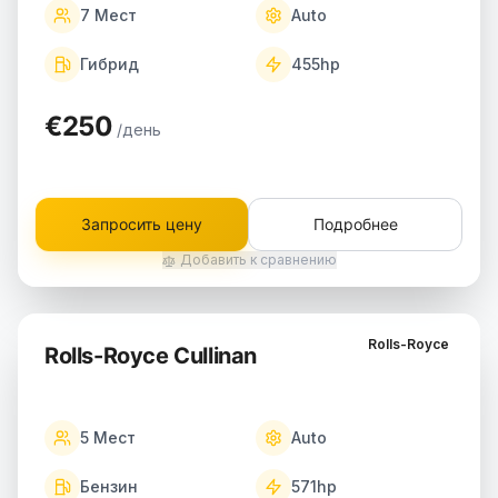
7
Мест
Auto
Гибрид
455
hp
€250
/день
Запросить цену
Подробнее
Добавить к сравнению
Rolls-Royce
Rolls-Royce Cullinan
5
Мест
Auto
Бензин
571
hp