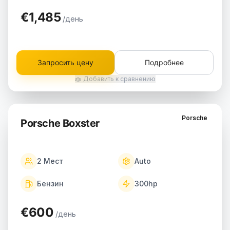
€1,485
/день
Запросить цену
Подробнее
Добавить к сравнению
Porsche
Porsche Boxster
2
Мест
Auto
Бензин
300
hp
€600
/день