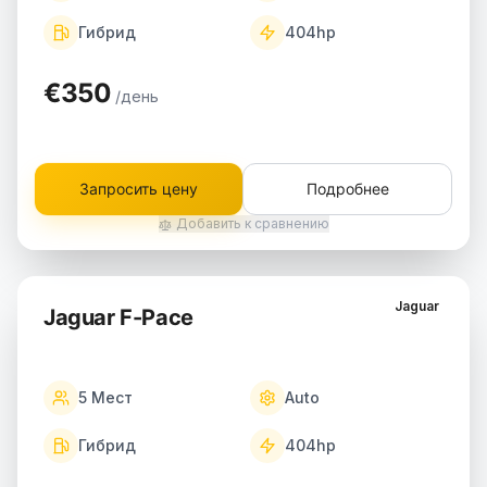
Гибрид
404
hp
€350
/день
Запросить цену
Подробнее
Добавить к сравнению
Jaguar
Jaguar F-Pace
5
Мест
Auto
Гибрид
404
hp