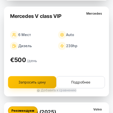
Mercedes
Mercedes V class VIP
6
Мест
Auto
Дизель
239
hp
€500
/день
Запросить цену
Подробнее
Добавить к сравнению
Volvo
Рекомендуем
Volvo XC90 (2025)