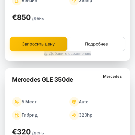
Бензин
385
hp
€850
/день
Запросить цену
Подробнее
Добавить к сравнению
Mercedes
Mercedes GLE 350de
5
Мест
Auto
Гибрид
320
hp
€320
/день