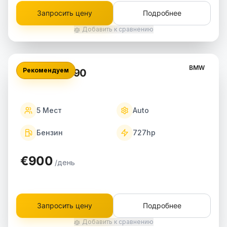
Запросить цену
Подробнее
Добавить к сравнению
BMW
Рекомендуем
BMW M5 G90
5
Мест
Auto
Бензин
727
hp
€900
/день
Запросить цену
Подробнее
Добавить к сравнению