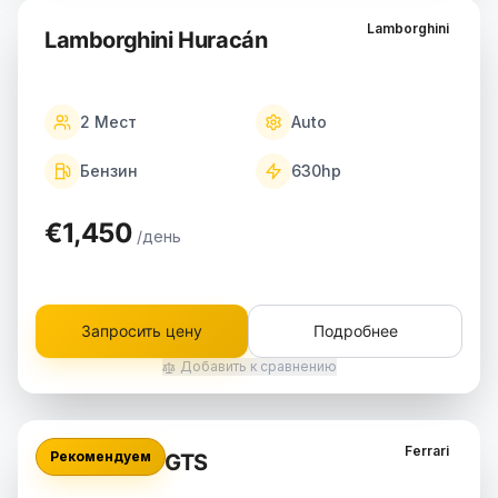
Lamborghini
Lamborghini Huracán
2
Мест
Auto
Бензин
630
hp
€1,450
/день
Запросить цену
Подробнее
Добавить к сравнению
Ferrari
Рекомендуем
Ferrari 296 GTS