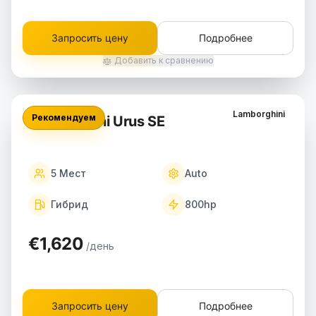
Запросить цену
Подробнее
Добавить к сравнению
Lamborghini
Рекомендуем
Lamborghini Urus SE
5
Мест
Auto
Гибрид
800
hp
€1,620
/день
Запросить цену
Подробнее