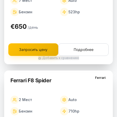
7
Мест
Auto
Бензин
523
hp
€650
/день
Запросить цену
Подробнее
Добавить к сравнению
Ferrari
Ferrari F8 Spider
2
Мест
Auto
Бензин
710
hp