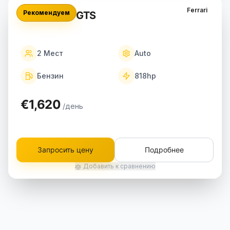
Ferrari
Рекомендуем
Ferrari 296 GTS
2
Мест
Auto
Бензин
818
hp
€1,620
/день
Запросить цену
Подробнее
Добавить к сравнению