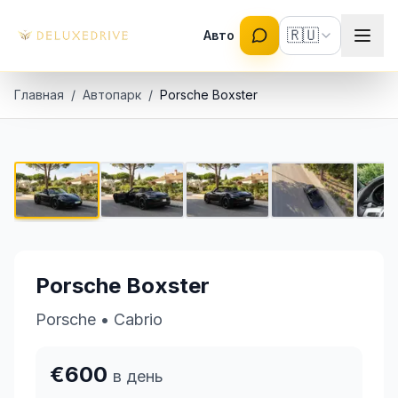
Skip to main content
🇷🇺
Авто
Главная
/
Автопарк
/
Porsche Boxster
Porsche Boxster
1 / 10
€600 в день
Porsche Boxster
Porsche
•
Cabrio
€600
в день