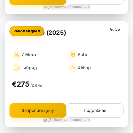
Добавить к сравнению
Volvo
Рекомендуем
Volvo XC90 (2025)
7
Мест
Auto
Гибрид
455
hp
€275
/день
Запросить цену
Подробнее
Добавить к сравнению