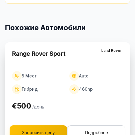
Похожие Автомобили
Land Rover
Range Rover Sport
5
Мест
Auto
Гибрид
460
hp
€500
/день
Запросить цену
Подробнее