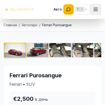
Skip to main content
🇷🇺
Авто
Главная
/
Автопарк
/
Ferrari Purosangue
Ferrari Purosangue
1 / 5
€2,500 в день
Ferrari Purosangue
Ferrari
•
SUV
€2,500
в день