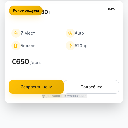
BMW
Рекомендуем
BMW X7 M60i
7
Мест
Auto
Бензин
523
hp
€650
/день
Запросить цену
Подробнее
Добавить к сравнению