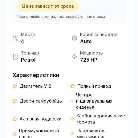
Цена зависит от срока
+351 963-584-279
Чем дольше аренда, тем ниже суточная ставка
Запросить цену
Места
Коробка передач
4
Auto
Топливо
Мощность
Petrol
725
HP
Характеристики
Двигатель V12
Полный привод
Четыре
Двери-самоубийцы
индивидуальных
сиденья
Карбон-керамические
Активная подвеска
тормоза
Премиум кожаный
Продвинутая
салон
мультимедиа