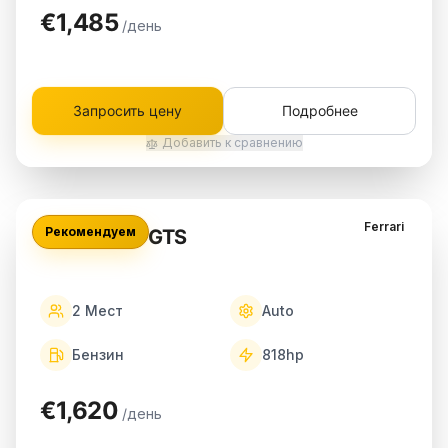
€1,485
/день
Запросить цену
Подробнее
Добавить к сравнению
Ferrari
Рекомендуем
Ferrari 296 GTS
2
Мест
Auto
Бензин
818
hp
€1,620
/день