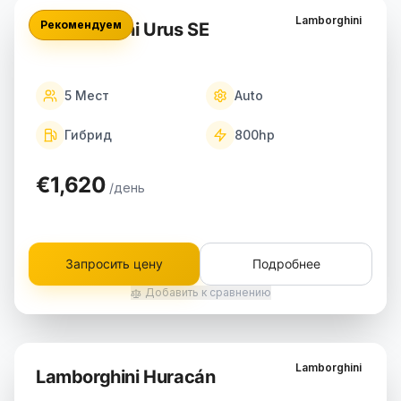
Lamborghini
Рекомендуем
Lamborghini Urus SE
5
Мест
Auto
Гибрид
800
hp
€1,620
/день
Запросить цену
Подробнее
Добавить к сравнению
Lamborghini
Lamborghini Huracán