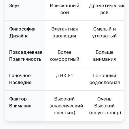
Звук
Изысканный
Драматический
вой
рёв
Философия
Элегантная
Смелый и
Дизайна
эволюция
угловатый
Повседневная
Более
Больше
Практичность
комфортный
внимания
Гоночное
ДНК F1
Гоночный
Наследие
родословная
Фактор
Высокий
Очень
Внимания
(классический
Высокий
престиж)
(шоустоппер)