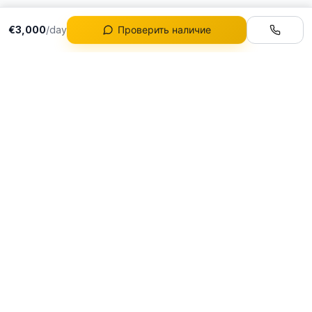
€3,000
/day
Проверить наличие
Автопарк
Все Автомобили
Премиальная аренда
Аренда Ferrari
люксовых
Аренда Lamborghini
автомобилей в
Аренда Porsche
Португалии
Аренда Rolls-Royce
DeluxeDrive LDA
NIF: 517580420
Mercedes-Benz
R. de Santa Catarina 1207