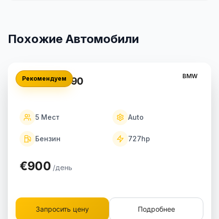
Похожие Автомобили
BMW
Рекомендуем
BMW M5 G90
5
Мест
Auto
Бензин
727
hp
€900
/день
Запросить цену
Подробнее