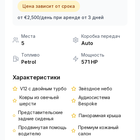
Цена зависит от срока
+351 963-584-279
от €2,500/день при аренде от 3 дней
Запросить цену
Места
Коробка передач
5
Auto
Топливо
Мощность
Petrol
571
HP
Характеристики
V12 с двойным турбо
Звёздное небо
Ковры из овечьей
Аудиосистема
шерсти
Bespoke
Представительские
Панорамная крыша
задние сиденья
Продвинутая помощь
Премиум кожаный
водителю
салон