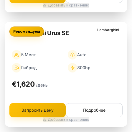
Добавить к сравнению
Lamborghini
Рекомендуем
Lamborghini Urus SE
5
Мест
Auto
Гибрид
800
hp
€1,620
/день
Запросить цену
Подробнее
Добавить к сравнению