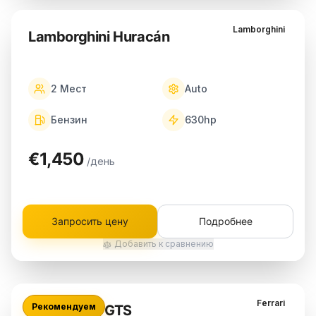
Lamborghini
Lamborghini Huracán
2
Мест
Auto
Бензин
630
hp
€1,450
/день
Запросить цену
Подробнее
Добавить к сравнению
Ferrari
Рекомендуем
Ferrari 296 GTS