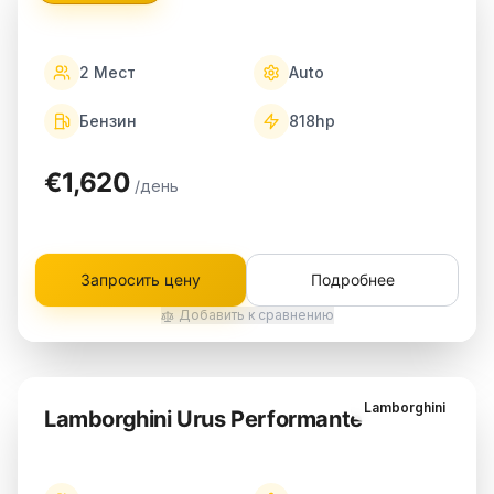
2
Мест
Auto
Бензин
818
hp
€1,620
/день
Запросить цену
Подробнее
Добавить к сравнению
Lamborghini
Lamborghini Urus Performante