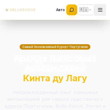
Skip to main content
🇷🇺
Авто
Самый Эксклюзивный Курорт Португалии
Аренда Люксовых
Автомобилей
Кинта ду Лагу
Непревзойдённый опыт люксовых
автомобилей для самого престижного
адреса Португалии. Rolls-Royce, Ferrari и