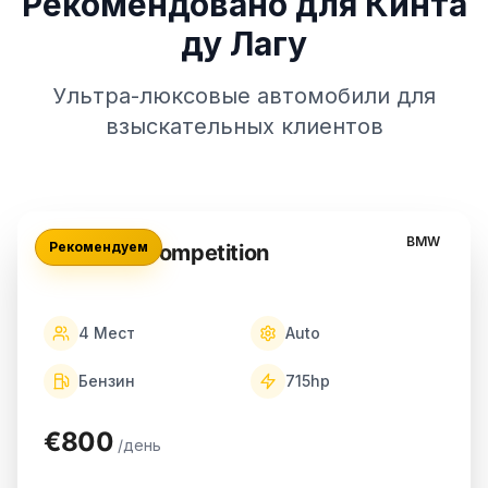
Рекомендовано для Кинта
ду Лагу
Ультра-люксовые автомобили для
взыскательных клиентов
BMW
Рекомендуем
BMW M4 Competition
4
Мест
Auto
Бензин
715
hp
€800
/день