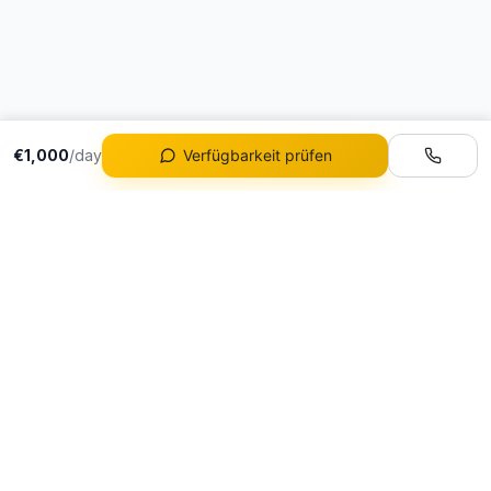
€1,000
/day
Verfügbarkeit prüfen
Flotte
Alle Fahrzeuge
Portugals führende
Ferrari Mieten
Luxusautovermietung
Lamborghini Mieten