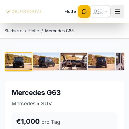
Skip to main content
🇩🇪
Flotte
Startseite
/
Flotte
/
Mercedes G63
Mercedes G63
1 / 8
€1,000 pro Tag
Mercedes G63
Mercedes
•
SUV
€1,000
pro Tag