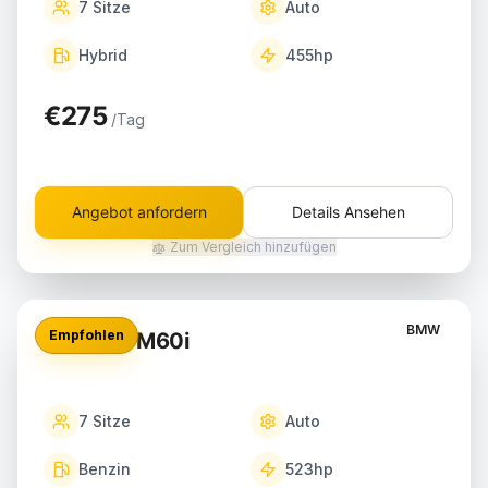
7
Sitze
Auto
Hybrid
455
hp
€275
/Tag
Angebot anfordern
Details Ansehen
Zum Vergleich hinzufügen
BMW
Empfohlen
BMW X7 M60i
7
Sitze
Auto
Benzin
523
hp