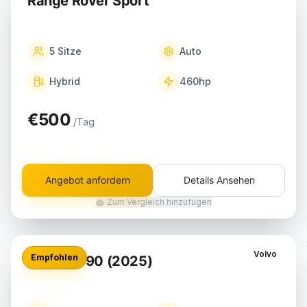
Range Rover Sport
5
Sitze
Auto
Hybrid
460
hp
€500
/Tag
Angebot anfordern
Details Ansehen
Zum Vergleich hinzufügen
Volvo
Empfohlen
Volvo XC90 (2025)