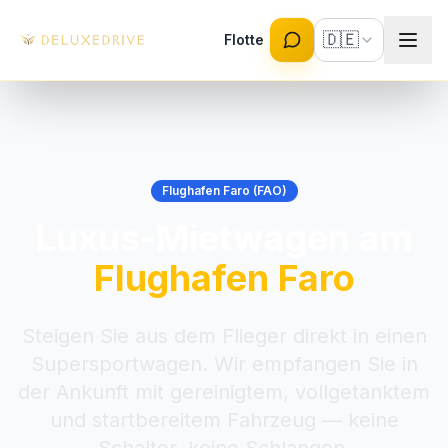
Skip to main content
🇩🇪
Flotte
Flughafen Faro (FAO)
Luxus-Mietwagen am
Flughafen Faro
Steigen Sie aus dem Flieger direkt in einen
Supersportwagen. Wir empfangen Sie in
der Ankunft mit gereinigtem, vollgetanktem
und startbereitem Fahrzeug — keine