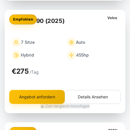
Volvo
Empfohlen
Volvo XC90 (2025)
7
Sitze
Auto
Hybrid
455
hp
€275
/Tag
Angebot anfordern
Details Ansehen
Zum Vergleich hinzufügen