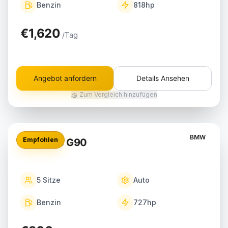
Benzin
818
hp
€1,620
/Tag
Angebot anfordern
Details Ansehen
Zum Vergleich hinzufügen
BMW
Empfohlen
BMW M5 G90
5
Sitze
Auto
Benzin
727
hp