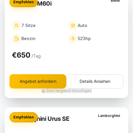
BMW
Empfohlen
BMW X7 M60i
7
Sitze
Auto
Benzin
523
hp
€650
/Tag
Angebot anfordern
Details Ansehen
Zum Vergleich hinzufügen
Lamborghini
Empfohlen
Lamborghini Urus SE