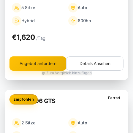
5
Sitze
Auto
Hybrid
800
hp
€1,620
/Tag
Angebot anfordern
Details Ansehen
Zum Vergleich hinzufügen
Ferrari
Empfohlen
Ferrari 296 GTS
2
Sitze
Auto