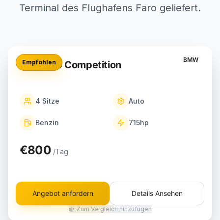
Terminal des Flughafens Faro geliefert.
BMW
Empfohlen
BMW M4 Competition
4
Sitze
Auto
Benzin
715
hp
€800
/Tag
Angebot anfordern
Details Ansehen
Zum Vergleich hinzufügen