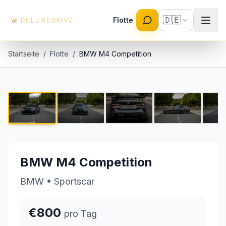
Skip to main content
🇩🇪
Flotte
Startseite
/
Flotte
/
BMW M4 Competition
BMW M4 Competition
1 / 9
€800 pro Tag
BMW M4 Competition
BMW
•
Sportscar
€800
pro Tag