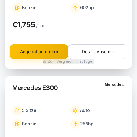
Benzin
602
hp
€1,755
/Tag
Angebot anfordern
Details Ansehen
Zum Vergleich hinzufügen
Mercedes
Mercedes E300
5
Sitze
Auto
Benzin
258
hp