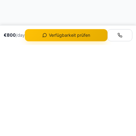
€800
/day
Verfügbarkeit prüfen
Flotte
Alle Fahrzeuge
Portugals führende
Ferrari Mieten
Luxusautovermietung
Lamborghini Mieten
DeluxeDrive LDA
Porsche Mieten
NIF: 517580420