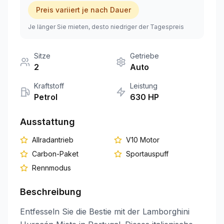
Preis variiert je nach Dauer
+351 963-584-279
Je länger Sie mieten, desto niedriger der Tagespreis
Angebot anfordern
Sitze
Getriebe
2
Auto
Kraftstoff
Leistung
Petrol
630
HP
Ausstattung
Allradantrieb
V10 Motor
Carbon-Paket
Sportauspuff
Rennmodus
Beschreibung
Entfesseln Sie die Bestie mit der Lamborghini