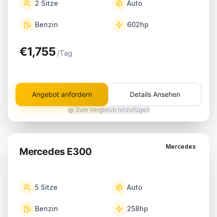
2
Sitze
Auto
Benzin
602
hp
€1,755
/Tag
Angebot anfordern
Details Ansehen
Zum Vergleich hinzufügen
Mercedes
Mercedes E300
5
Sitze
Auto
Benzin
258
hp