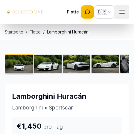
Skip to main content
🇩🇪
Flotte
Startseite
/
Flotte
/
Lamborghini Huracán
Lamborghini Huracán
1 / 6
€1,450 pro Tag
Lamborghini Huracán
Lamborghini
•
Sportscar
€1,450
pro Tag