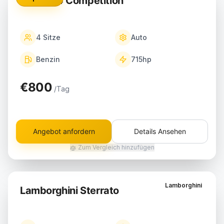
BMW M4 Competition
4
Sitze
Auto
Benzin
715
hp
€800
/Tag
Angebot anfordern
Details Ansehen
Zum Vergleich hinzufügen
Lamborghini
Lamborghini Sterrato