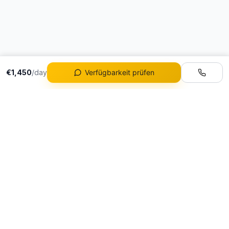
€1,450
/day
Verfügbarkeit prüfen
Flotte
Alle Fahrzeuge
Portugals führende
Ferrari Mieten
Luxusautovermietung
Lamborghini Mieten