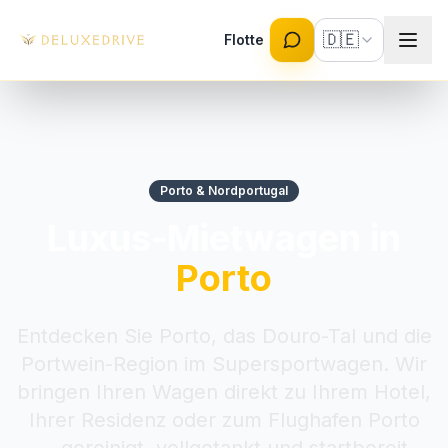
Skip to main content
🇩🇪
Flotte
Porto & Nordportugal
Luxus-Mietwagen in
Porto
Entdecken Sie Porto, das Douro-Tal und die
Portwein-Region im Supersportwagen. Wir
bringen Ihren Wagen direkt zu Ihrem Hotel,
Ihrer Residenz oder zum Flughafen Porto