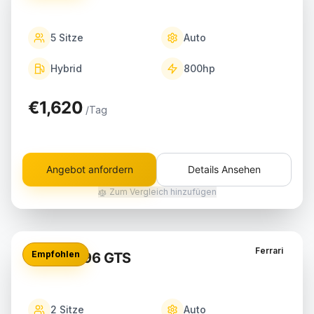
5
Sitze
Auto
Hybrid
800
hp
€1,620
/Tag
Angebot anfordern
Details Ansehen
Zum Vergleich hinzufügen
Ferrari
Empfohlen
Ferrari 296 GTS
2
Sitze
Auto