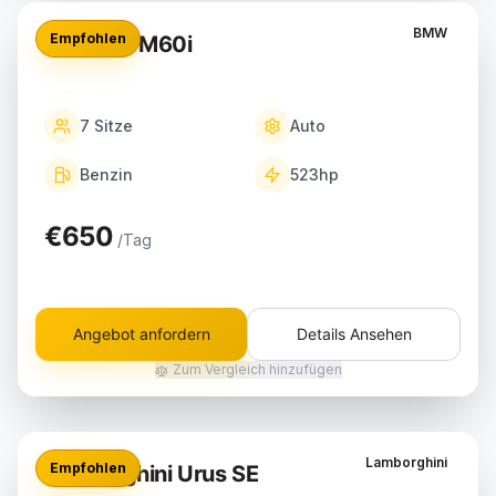
BMW
Empfohlen
BMW X7 M60i
7
Sitze
Auto
Benzin
523
hp
€650
/Tag
Angebot anfordern
Details Ansehen
Zum Vergleich hinzufügen
Lamborghini
Empfohlen
Lamborghini Urus SE