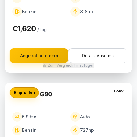
Benzin
818
hp
€1,620
/Tag
Angebot anfordern
Details Ansehen
Zum Vergleich hinzufügen
BMW
Empfohlen
BMW M5 G90
5
Sitze
Auto
Benzin
727
hp