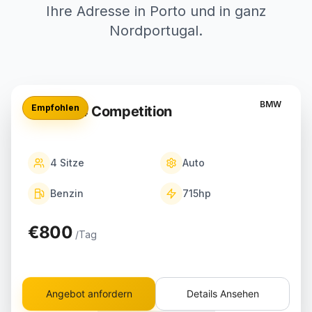
Ihre Adresse in Porto und in ganz
Nordportugal.
BMW
Empfohlen
BMW M4 Competition
4
Sitze
Auto
Benzin
715
hp
€800
/Tag
Angebot anfordern
Details Ansehen