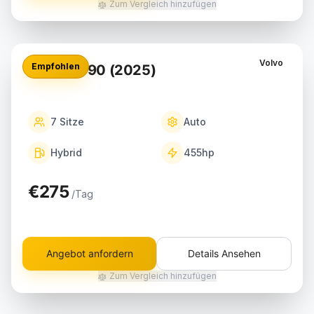
Zum Vergleich hinzufügen
Volvo
Empfohlen
Volvo XC90 (2025)
7
Sitze
Auto
Hybrid
455
hp
€275
/Tag
Angebot anfordern
Details Ansehen
Zum Vergleich hinzufügen