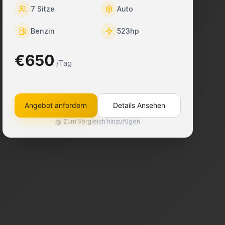
7
Sitze
Auto
Benzin
523
hp
€650
/Tag
Angebot anfordern
Details Ansehen
Zum Vergleich hinzufügen