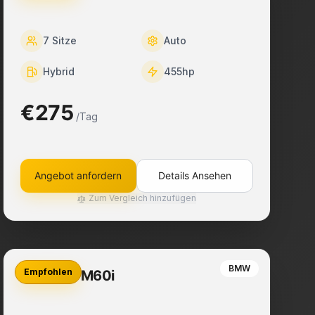
7
Sitze
Auto
Hybrid
455
hp
€275
/Tag
Angebot anfordern
Details Ansehen
Zum Vergleich hinzufügen
BMW
Empfohlen
BMW X7 M60i