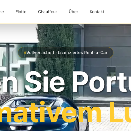
me
Flotte
Chauffeur
Über
Kontakt
Vollversichert · Lizenziertes Rent-a-Car
n Sie Port
imativem L