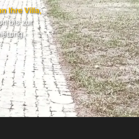
an Ihre Villa,
on bis zur
ietung.
erhalten