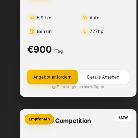
5
Sitze
Auto
Benzin
727
hp
€900
/Tag
Angebot anfordern
Details Ansehen
Zum Vergleich hinzufügen
BMW
Empfohlen
BMW M4 Competition