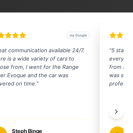
via Google
eat communication available 24/7.
"
5 stars f
re is a wide variety of cars to
everythi
ose from, I went for the Range
from ano
er Evoque and the car was
was smoot
ivered on time.
"
professio
Steph Binge