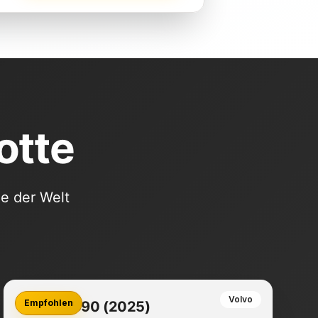
otte
e der Welt
Volvo
Empfohlen
Volvo XC90 (2025)