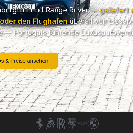
amborghini und Range Rover —
geliefert 
l oder den Flughafen
überall von Lissab
e — Portugals führende Luxusautoverm
os & Preise ansehen
Kostenloses Angebot 