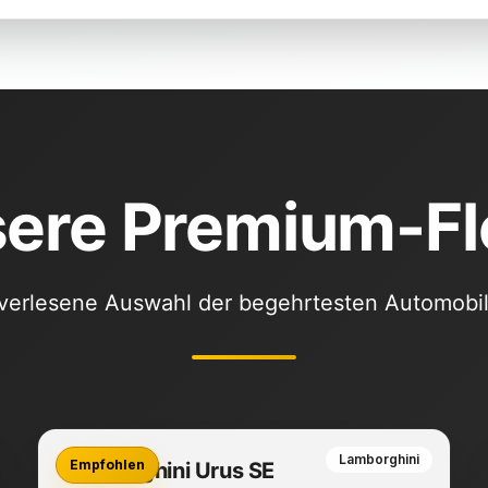
ere Premium-Fl
verlesene Auswahl der begehrtesten Automobil
Lamborghini
Empfohlen
Lamborghini Urus SE