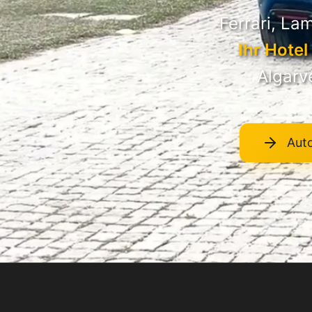
Ferrari, L
Ihr Hote
Algarv
Aut