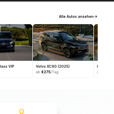
Alle Autos ansehen
lass VIP
Volvo XC90 (2025)
BMW X7 
ab
€275
/Tag
ab
€650