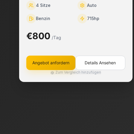
4
Sitze
Auto
Benzin
715
hp
€800
/Tag
Angebot anfordern
Details Ansehen
Zum Vergleich hinzufügen