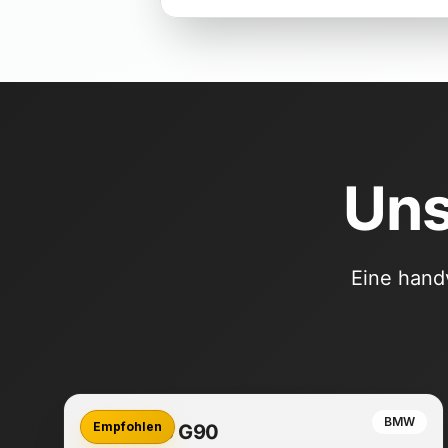
Uns
Eine hand
BMW
Empfohlen
BMW M5 G90