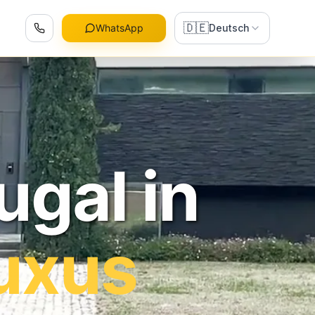
🇩🇪
WhatsApp
Deutsch
ugal in
uxus