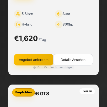
5
Sitze
Auto
Hybrid
800
hp
€1,620
/Tag
Angebot anfordern
Details Ansehen
Zum Vergleich hinzufügen
Ferrari
Empfohlen
Ferrari 296 GTS