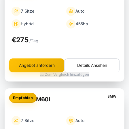
7
Sitze
Auto
Hybrid
455
hp
€275
/Tag
Angebot anfordern
Details Ansehen
Zum Vergleich hinzufügen
BMW
Empfohlen
BMW X7 M60i
7
Sitze
Auto