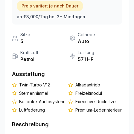
Preis variiert je nach Dauer
+351 963-584-279
ab €3,000/Tag bei 3+ Miettagen
Angebot anfordern
Sitze
Getriebe
5
Auto
Kraftstoff
Leistung
Petrol
571
HP
Ausstattung
Twin-Turbo V12
Allradantrieb
Sternenhimmel
Freizeitmodul
Bespoke-Audiosystem
Executive-Rücksitze
Luftfederung
Premium-Lederinterieur
Beschreibung