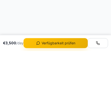
€3,500
/day
Verfügbarkeit prüfen
Flotte
Alle Fahrzeuge
Portugals führende
Ferrari Mieten
Luxusautovermietung