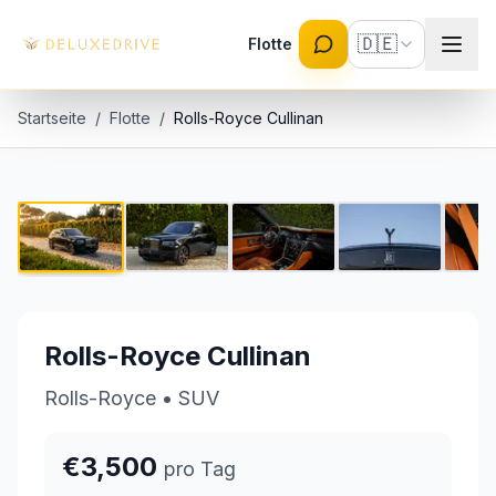
Skip to main content
🇩🇪
Flotte
Startseite
/
Flotte
/
Rolls-Royce Cullinan
Rolls-Royce Cullinan
1 / 7
€3,500 pro Tag
Rolls-Royce Cullinan
Rolls-Royce
•
SUV
€3,500
pro Tag