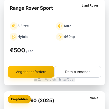
Land Rover
Range Rover Sport
5
Sitze
Auto
Hybrid
460
hp
€500
/Tag
Angebot anfordern
Details Ansehen
Zum Vergleich hinzufügen
Volvo
Empfohlen
Volvo XC90 (2025)