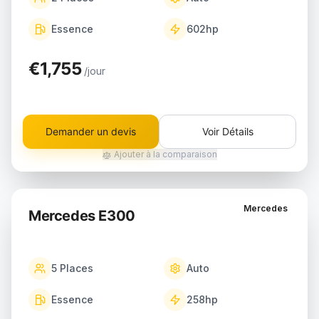
Essence
602
hp
€1,755
/jour
Demander un devis
Voir Détails
Ajouter à la comparaison
Mercedes
Mercedes E300
5
Places
Auto
Essence
258
hp