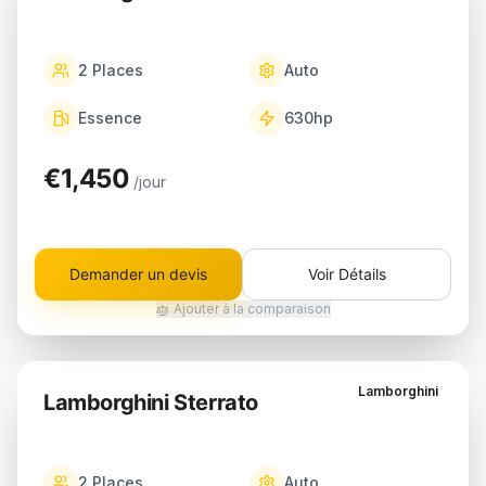
2
Places
Auto
Essence
630
hp
€1,450
/jour
Demander un devis
Voir Détails
Ajouter à la comparaison
Lamborghini
Lamborghini Sterrato
2
Places
Auto