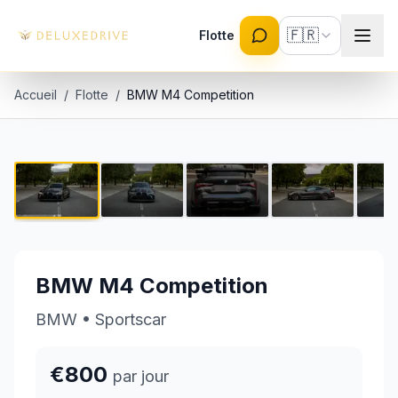
Skip to main content
🇫🇷
Flotte
Accueil
/
Flotte
/
BMW M4 Competition
BMW M4 Competition
1 / 9
€800 par jour
BMW M4 Competition
BMW
•
Sportscar
€800
par jour