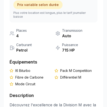
Prix variable selon durée
+351 963-584-279
Plus votre location est longue, plus le tarif journalier
baisse
Demander un devis
Places
Transmission
4
Auto
Carburant
Puissance
Petrol
715
HP
Équipements
I6 Biturbo
Pack M Competition
Fibre de Carbone
Différentiel M
Mode Circuit
Description
Découvrez l'excellence de la Division M avec la