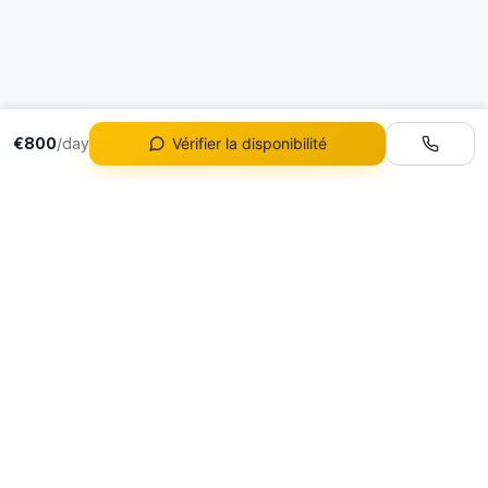
€800
/day
Vérifier la disponibilité
Flotte
Tous les Véhicules
La location de voitures
Location Ferrari
de luxe de référence au
Location Lamborghini
Portugal
Location Porsche