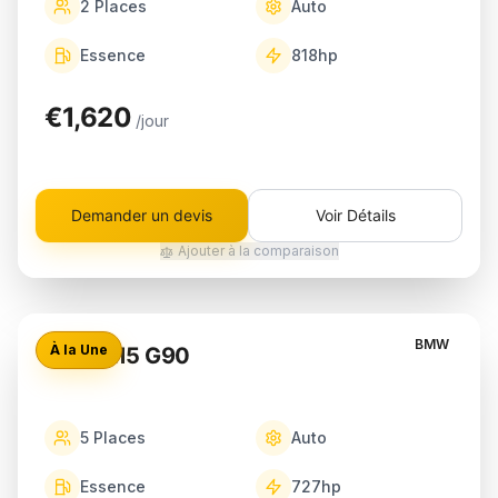
2
Places
Auto
Essence
818
hp
€1,620
/jour
Demander un devis
Voir Détails
Ajouter à la comparaison
BMW
À la Une
BMW M5 G90
5
Places
Auto
Essence
727
hp