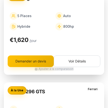
5
Places
Auto
Hybride
800
hp
€1,620
/jour
Demander un devis
Voir Détails
Ajouter à la comparaison
Ferrari
À la Une
Ferrari 296 GTS