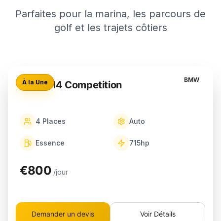
Parfaites pour la marina, les parcours de
golf et les trajets côtiers
BMW
À la Une
BMW M4 Competition
4
Places
Auto
Essence
715
hp
€800
/jour
Demander un devis
Voir Détails