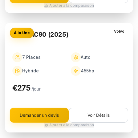
Ajouter à la comparaison
Volvo
À la Une
Volvo XC90 (2025)
7
Places
Auto
Hybride
455
hp
€275
/jour
Demander un devis
Voir Détails
Ajouter à la comparaison