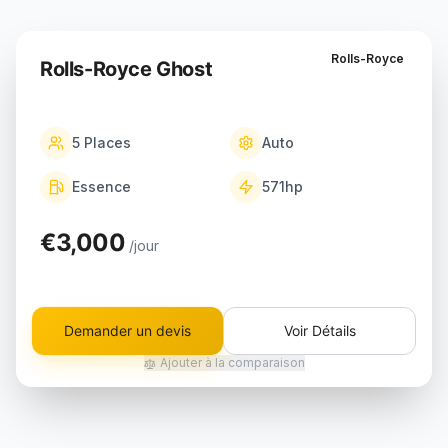
Rolls-Royce
Rolls-Royce Ghost
5
Places
Auto
Essence
571
hp
€3,000
/jour
Demander un devis
Voir Détails
Ajouter à la comparaison