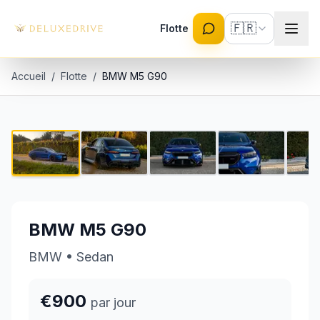
Skip to main content
🇫🇷
Flotte
Accueil
/
Flotte
/
BMW M5 G90
BMW M5 G90
1 / 16
€900 par jour
BMW M5 G90
BMW
•
Sedan
€900
par jour