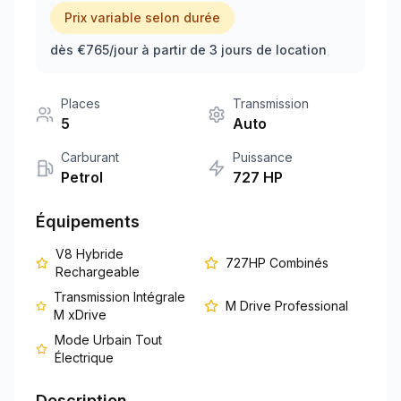
Prix variable selon durée
+351 963-584-279
dès €765/jour à partir de 3 jours de location
Demander un devis
Places
Transmission
5
Auto
Carburant
Puissance
Petrol
727
HP
Équipements
V8 Hybride
727HP Combinés
Rechargeable
Transmission Intégrale
M Drive Professional
M xDrive
Mode Urbain Tout
Électrique
Description