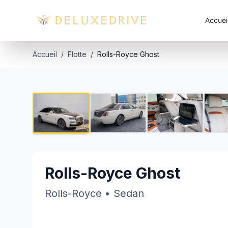
Skip to main content
Accuei
Accueil
/
Flotte
/
Rolls-Royce Ghost
Rolls-Royce Ghost
€3,000 par jour
Rolls-Royce Ghost
Rolls-Royce
•
Sedan