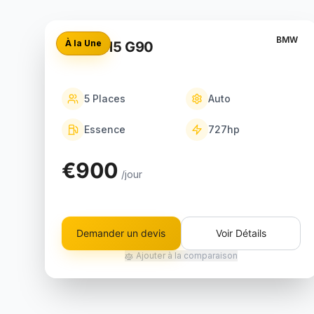
BMW
À la Une
BMW M5 G90
5
Places
Auto
Essence
727
hp
€900
/jour
Demander un devis
Voir Détails
Ajouter à la comparaison