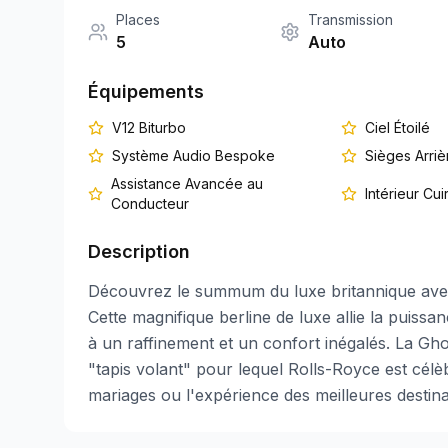
Places
Transmission
5
Auto
Équipements
V12 Biturbo
Ciel Étoilé
Système Audio Bespoke
Sièges Arriè
Assistance Avancée au
Intérieur Cu
Conducteur
Description
Découvrez le summum du luxe britannique avec 
Cette magnifique berline de luxe allie la puiss
à un raffinement et un confort inégalés. La Gho
"tapis volant" pour lequel Rolls-Royce est célè
mariages ou l'expérience des meilleures destin