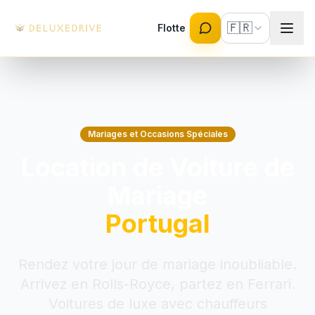
Skip to main content
🇫🇷
Flotte
Mariages et Occasions Spéciales
Location de Voiture de
Mariage
Portugal
Rendez votre jour de mariage inoubliable.
Arrivez en Rolls-Royce, partez en Ferrari.
Voitures de luxe avec chauffeurs