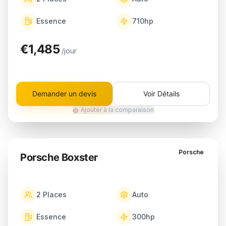
Essence
710
hp
€1,485
/jour
Demander un devis
Voir Détails
Ajouter à la comparaison
Porsche
Porsche Boxster
2
Places
Auto
Essence
300
hp