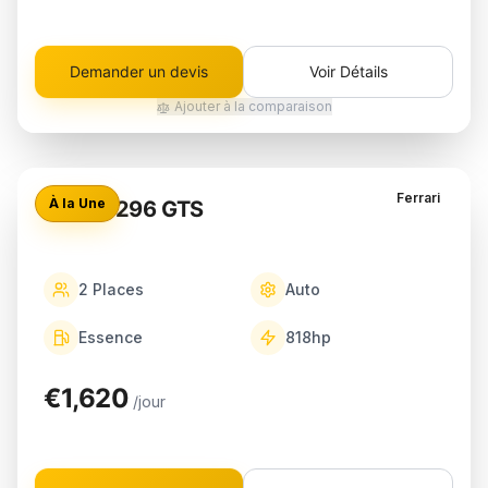
Demander un devis
Voir Détails
Ajouter à la comparaison
Ferrari
À la Une
Ferrari 296 GTS
2
Places
Auto
Essence
818
hp
€1,620
/jour