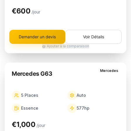
€600
/jour
Demander un devis
Voir Détails
Ajouter à la comparaison
Mercedes
Mercedes G63
5
Places
Auto
Essence
577
hp
€1,000
/jour