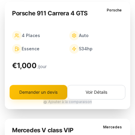
Porsche
Porsche 911 Carrera 4 GTS
4
Places
Auto
Essence
534
hp
€1,000
/jour
Demander un devis
Voir Détails
Ajouter à la comparaison
Mercedes
Mercedes V class VIP