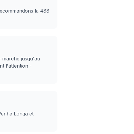
s recommandons la 488
te marche jusqu'au
t l'attention -
 Penha Longa et