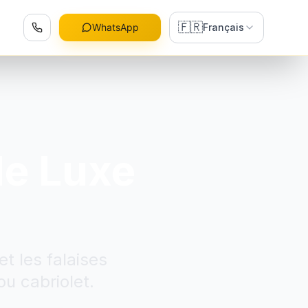
🇫🇷
WhatsApp
Français
de Luxe
t les falaises
ou cabriolet.