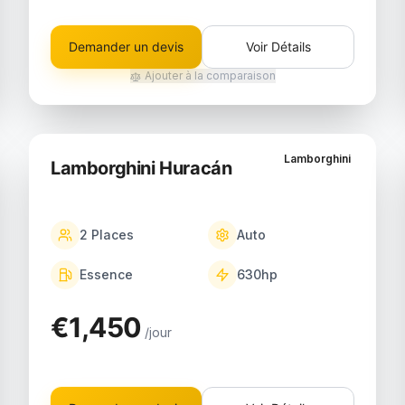
Demander un devis
Voir Détails
Ajouter à la comparaison
Lamborghini
Lamborghini Huracán
2
Places
Auto
Essence
630
hp
€1,450
/jour