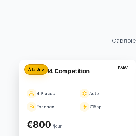
Cabriole
BMW
À la Une
BMW M4 Competition
4
Places
Auto
Essence
715
hp
€800
/jour