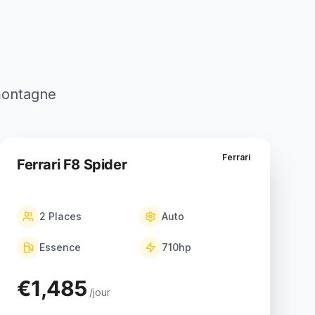
 montagne
Ferrari
Ferrari F8 Spider
2
Places
Auto
Essence
710
hp
€1,485
/jour