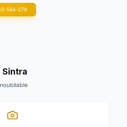
63-584-279
 Sintra
inoubliable