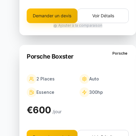
Demander un devis
Voir Détails
Ajouter à la comparaison
Porsche
Porsche Boxster
2
Places
Auto
Essence
300
hp
€600
/jour