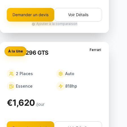
Demander un devis
Voir Détails
Ajouter à la comparaison
Ferrari
À la Une
Ferrari 296 GTS
2
Places
Auto
Essence
818
hp
€1,620
/jour