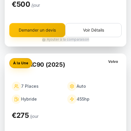
€500
/jour
Demander un devis
Voir Détails
Ajouter à la comparaison
Volvo
À la Une
Volvo XC90 (2025)
7
Places
Auto
Hybride
455
hp
€275
/jour