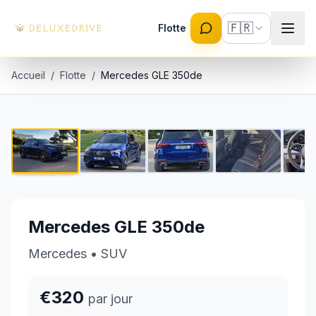
Skip to main content
🇫🇷
Flotte
Accueil
/
Flotte
/
Mercedes GLE 350de
Mercedes GLE 350de
1 / 5
€320 par jour
Mercedes GLE 350de
Mercedes
•
SUV
€320
par jour