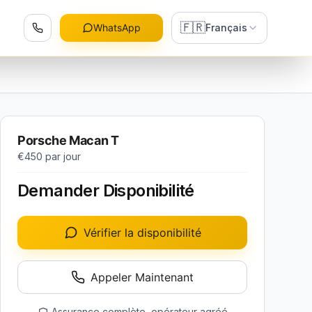
🇫🇷
WhatsApp
Français
Porsche Macan T
€450
par jour
Demander Disponibilité
Vérifier la disponibilité
Appeler Maintenant
Assurance complète, opérateur agréé