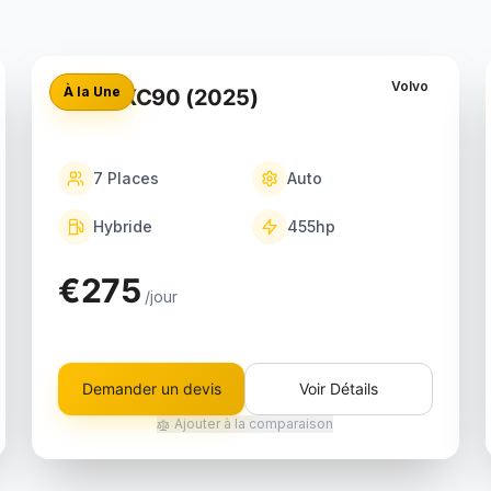
Volvo
À la Une
Volvo XC90 (2025)
7
Places
Auto
Hybride
455
hp
€275
/jour
Demander un devis
Voir Détails
Ajouter à la comparaison