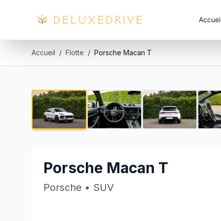
Skip to main content
Accuei
Accueil
/
Flotte
/
Porsche Macan T
Porsche Macan T
€450 par jour
Porsche Macan T
Porsche
•
SUV