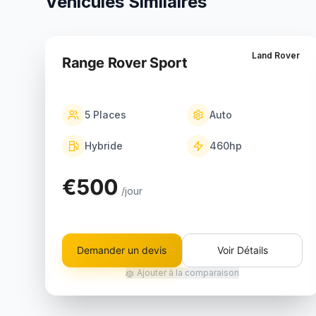
Véhicules Similaires
Land Rover
Range Rover Sport
5
Places
Auto
Hybride
460
hp
€500
/jour
Demander un devis
Voir Détails
Ajouter à la comparaison