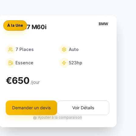
BMW
À la Une
BMW X7 M60i
7
Places
Auto
Essence
523
hp
€650
/jour
Demander un devis
Voir Détails
Ajouter à la comparaison