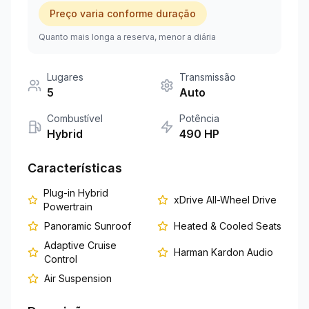
Preço varia conforme duração
+351 963-584-279
Quanto mais longa a reserva, menor a diária
Pedir Orçamento
Lugares
Transmissão
5
Auto
Combustível
Potência
Hybrid
490
HP
Características
Plug-in Hybrid
xDrive All-Wheel Drive
Powertrain
Panoramic Sunroof
Heated & Cooled Seats
Adaptive Cruise
Harman Kardon Audio
Control
Air Suspension