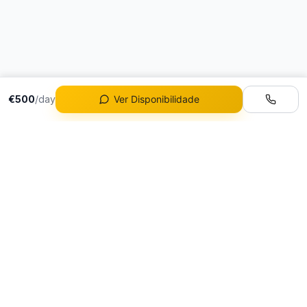
€500
/day
Ver Disponibilidade
Frota
Todos os Veículos
O aluguer de carros de
Aluguer Ferrari
luxo de referência em
Aluguer Lamborghini
Portugal