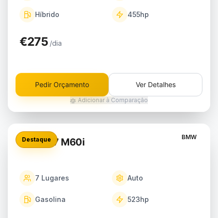
Híbrido
455
hp
€275
/dia
Pedir Orçamento
Ver Detalhes
Adicionar à Comparação
BMW
Destaque
BMW X7 M60i
7
Lugares
Auto
Gasolina
523
hp