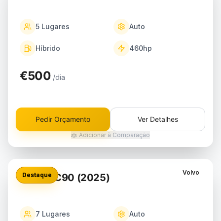
5
Lugares
Auto
Híbrido
460
hp
€500
/dia
Pedir Orçamento
Ver Detalhes
Adicionar à Comparação
Volvo
Destaque
Volvo XC90 (2025)
7
Lugares
Auto