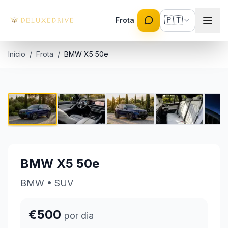
Skip to main content
🇵🇹
Frota
Início
/
Frota
/
BMW X5 50e
BMW X5 50e
1 / 9
€500 por dia
BMW X5 50e
BMW
•
SUV
€500
por dia