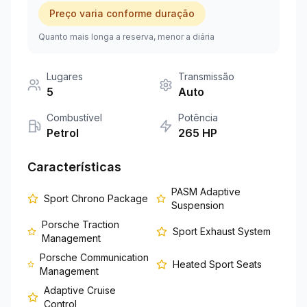
Preço varia conforme duração
+351 963-584-279
Quanto mais longa a reserva, menor a diária
Pedir Orçamento
Lugares
Transmissão
5
Auto
Combustível
Potência
Petrol
265
HP
Características
PASM Adaptive
Sport Chrono Package
Suspension
Porsche Traction
Sport Exhaust System
Management
Porsche Communication
Heated Sport Seats
Management
Adaptive Cruise
Control