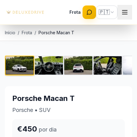
Skip to main content
🇵🇹
Frota
Início
/
Frota
/
Porsche Macan T
Porsche Macan T
1 / 8
€450 por dia
Porsche Macan T
Porsche
•
SUV
€450
por dia