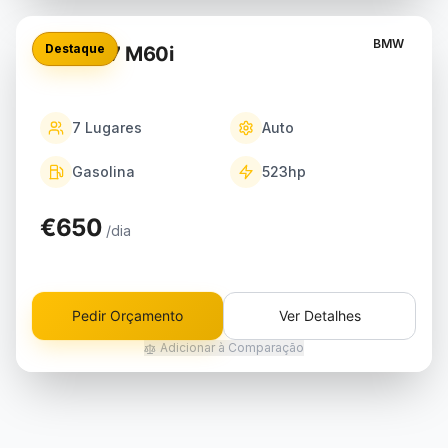
BMW
Destaque
BMW X7 M60i
7
Lugares
Auto
Gasolina
523
hp
€650
/dia
Pedir Orçamento
Ver Detalhes
Adicionar à Comparação