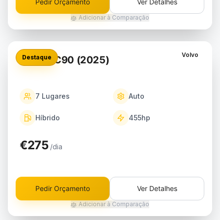
Pedir Orçamento
Ver Detalhes
Adicionar à Comparação
Volvo
Destaque
Volvo XC90 (2025)
7
Lugares
Auto
Híbrido
455
hp
€275
/dia
Pedir Orçamento
Ver Detalhes
Adicionar à Comparação