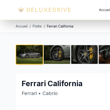
Skip to main content
Accuei
Accueil
/
Flotte
/
Ferrari California
Ferrari California
€800 par jour
Ferrari California
Ferrari
•
Cabrio