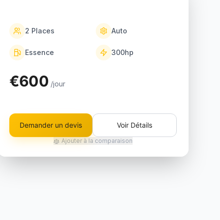
2
Places
Auto
Essence
300
hp
€600
/jour
Demander un devis
Voir Détails
Ajouter à la comparaison