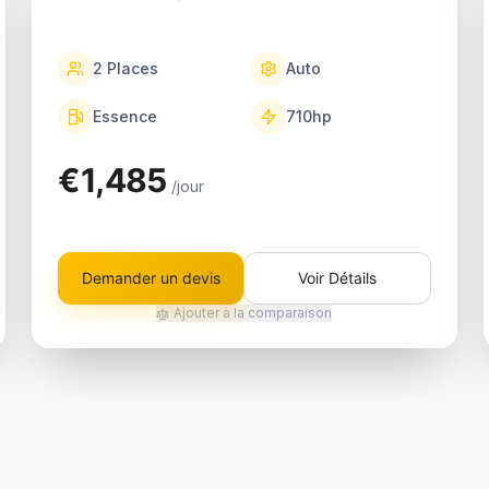
2
Places
Auto
Essence
710
hp
€1,485
/jour
Demander un devis
Voir Détails
Ajouter à la comparaison