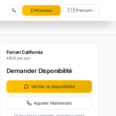
🇫🇷
WhatsApp
Français
Ferrari California
€800
par jour
Demander Disponibilité
Vérifier la disponibilité
Appeler Maintenant
Assurance complète, opérateur agréé