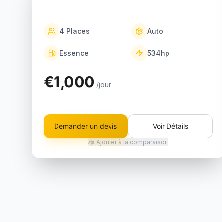
4
Places
Auto
Essence
534
hp
€1,000
/jour
Demander un devis
Voir Détails
Ajouter à la comparaison