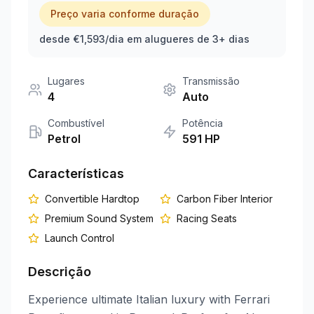
Preço varia conforme duração
+351 963-584-279
desde €1,593/dia em alugueres de 3+ dias
Pedir Orçamento
Lugares
Transmissão
4
Auto
Combustível
Potência
Petrol
591
HP
Características
Convertible Hardtop
Carbon Fiber Interior
Premium Sound System
Racing Seats
Launch Control
Descrição
Experience ultimate Italian luxury with Ferrari