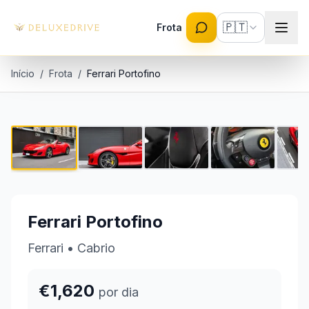
Skip to main content
🇵🇹
Frota
Início
/
Frota
/
Ferrari Portofino
Ferrari Portofino
1 / 5
€1,620 por dia
Ferrari Portofino
Ferrari
•
Cabrio
€1,620
por dia