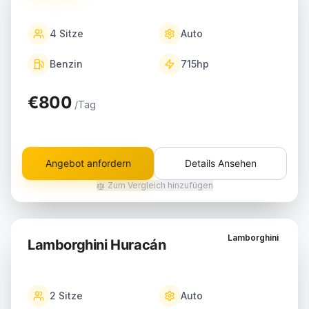
4
Sitze
Auto
Benzin
715
hp
€800
/Tag
Angebot anfordern
Details Ansehen
Zum Vergleich hinzufügen
Lamborghini
Lamborghini Huracán
2
Sitze
Auto