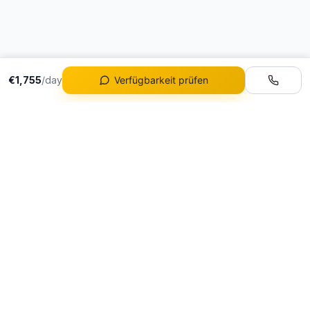
€1,755
/day
Verfügbarkeit prüfen
Flotte
Alle Fahrzeuge
Portugals führende
Ferrari Mieten
Luxusautovermietung
Lamborghini Mieten
DeluxeDrive LDA
Porsche Mieten
NIF: 517580420