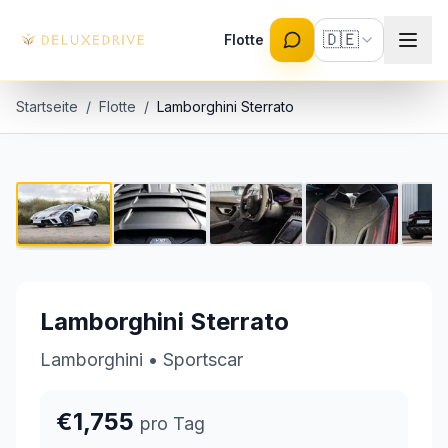
Skip to main content
🇩🇪
Flotte
Startseite
/
Flotte
/
Lamborghini Sterrato
Lamborghini Sterrato
1 / 5
€1,755 pro Tag
Lamborghini Sterrato
Lamborghini
•
Sportscar
€1,755
pro Tag