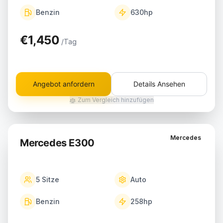
Benzin
630
hp
€1,450
/Tag
Angebot anfordern
Details Ansehen
Zum Vergleich hinzufügen
Mercedes
Mercedes E300
5
Sitze
Auto
Benzin
258
hp