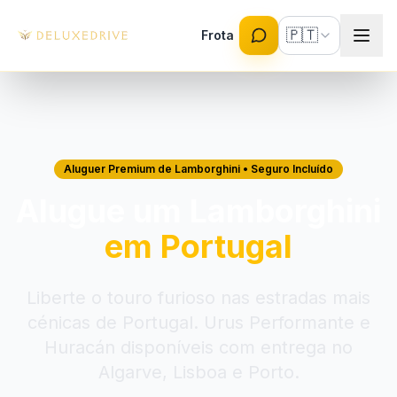
Skip to main content
🇵🇹
Frota
Aluguer Premium de Lamborghini • Seguro Incluído
Alugue um Lamborghini
em Portugal
Liberte o touro furioso nas estradas mais
cénicas de Portugal. Urus Performante e
Huracán disponíveis com entrega no
Algarve, Lisboa e Porto.