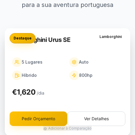
para a sua aventura portuguesa
Lamborghini
Destaque
Lamborghini Urus SE
5
Lugares
Auto
Híbrido
800
hp
€1,620
/dia
Pedir Orçamento
Ver Detalhes
Adicionar à Comparação