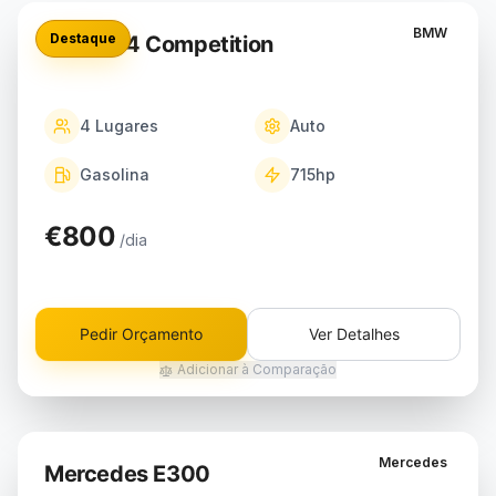
BMW
Destaque
BMW M4 Competition
4
Lugares
Auto
Gasolina
715
hp
€800
/dia
Pedir Orçamento
Ver Detalhes
Adicionar à Comparação
Mercedes
Mercedes E300