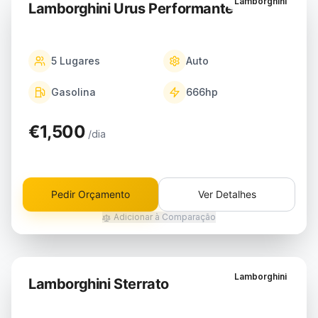
Lamborghini
Lamborghini Urus Performante
5
Lugares
Auto
Gasolina
666
hp
€1,500
/dia
Pedir Orçamento
Ver Detalhes
Adicionar à Comparação
Lamborghini
Lamborghini Sterrato