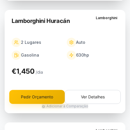
Lamborghini
Lamborghini Huracán
2
Lugares
Auto
Gasolina
630
hp
€1,450
/dia
Pedir Orçamento
Ver Detalhes
Adicionar à Comparação