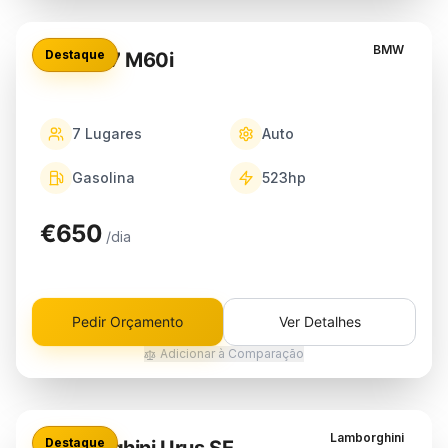
BMW
Destaque
BMW X7 M60i
7
Lugares
Auto
Gasolina
523
hp
€650
/dia
Pedir Orçamento
Ver Detalhes
Adicionar à Comparação
Lamborghini
Destaque