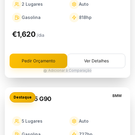
2
Lugares
Auto
Gasolina
818
hp
€1,620
/dia
Pedir Orçamento
Ver Detalhes
Adicionar à Comparação
BMW
Destaque
BMW M5 G90
5
Lugares
Auto
Gasolina
727
hp