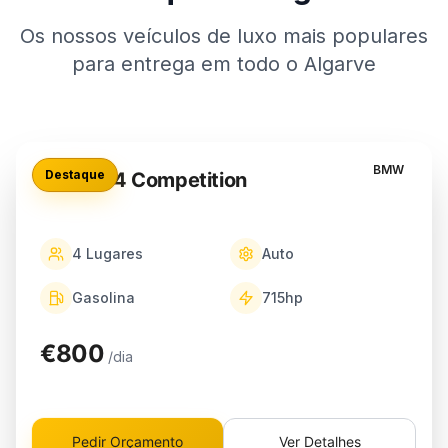
Os nossos veículos de luxo mais populares
para entrega em todo o Algarve
BMW
Destaque
BMW M4 Competition
4
Lugares
Auto
Gasolina
715
hp
€800
/dia
Pedir Orçamento
Ver Detalhes