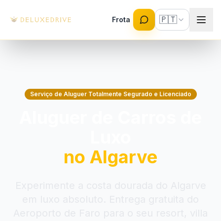
Skip to main content
🇵🇹
Frota
Serviço de Aluguer Totalmente Segurado e Licenciado
Aluguer de Carros de
Luxo
no Algarve
Experimente a costa dourada do Algarve
em luxo absoluto. Entrega gratuita do
Aeroporto de Faro para o seu resort, villa