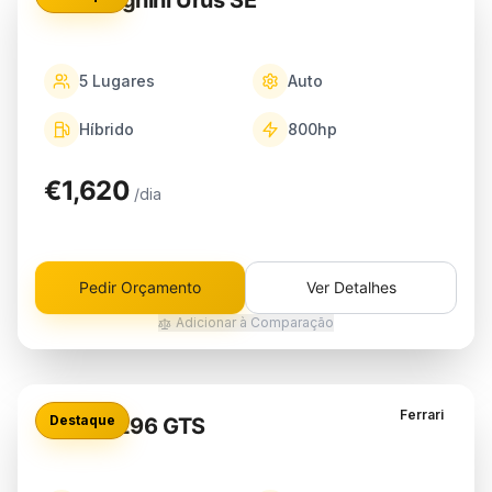
Lamborghini Urus SE
5
Lugares
Auto
Híbrido
800
hp
€1,620
/dia
Pedir Orçamento
Ver Detalhes
Adicionar à Comparação
Ferrari
Destaque
Ferrari 296 GTS