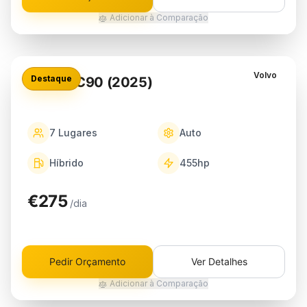
Adicionar à Comparação
Volvo
Destaque
Volvo XC90 (2025)
7
Lugares
Auto
Híbrido
455
hp
€275
/dia
Pedir Orçamento
Ver Detalhes
Adicionar à Comparação