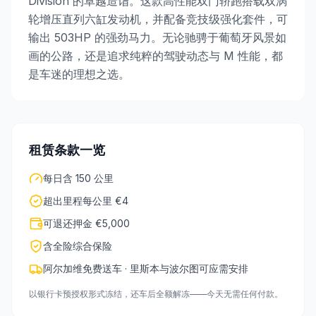
Division 的卓越造诣。这款高性能双门轿跑搭载双涡
轮增压直列六缸发动机，并配备竞技级强化套件，可
输出 503HP 的强劲马力。无论驰骋于葡萄牙风景如
画的公路，还是追求纯粹的驾驶动态与 M 性能，都
是车迷的理想之选。
租赁条款一览
每日含 150 公里
超出里程每公里 €4
可退还押金 €5,000
含全险综合保险
阿尔加维免费送车 · 里斯本与波尔图可应需安排
以银行卡预授权形式冻结，还车后全额解冻——今天无需任何付款。