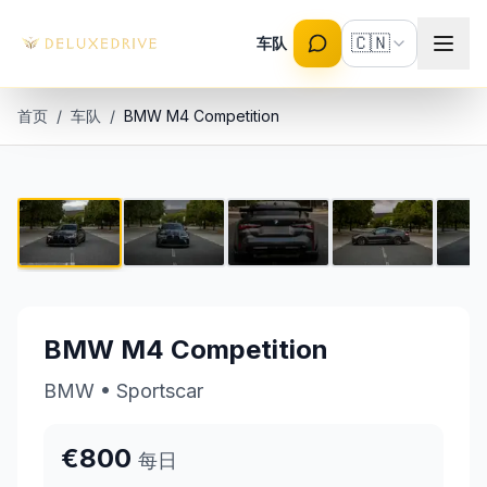
Skip to main content
🇨🇳
车队
首页
/
车队
/
BMW M4 Competition
BMW M4 Competition
1 / 9
€800 每日
BMW M4 Competition
BMW
•
Sportscar
€800
每日