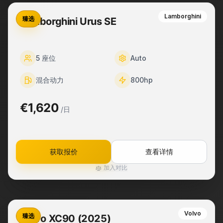
Lamborghini
臻选
Lamborghini Urus SE
5
座位
Auto
混合动力
800
hp
€1,620
/日
获取报价
查看详情
加入对比
Volvo
臻选
Volvo XC90 (2025)