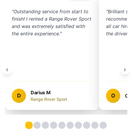
"
Outstanding service from start to
"
Brilliant s
finish! I rented a Range Rover Sport
recommend 
and was extremely satisfied with
all car hir
the entire experience.
"
the driver w
Darius M
D
O
Om
Range Rover Sport
Testimonial
Testimonial
Testimonial
Testimonial
2
Testimonial
3
Testimonial
4
Testimonial
5
Testimonial
6
Testimonial
7
8
9
1
Testimonial
1