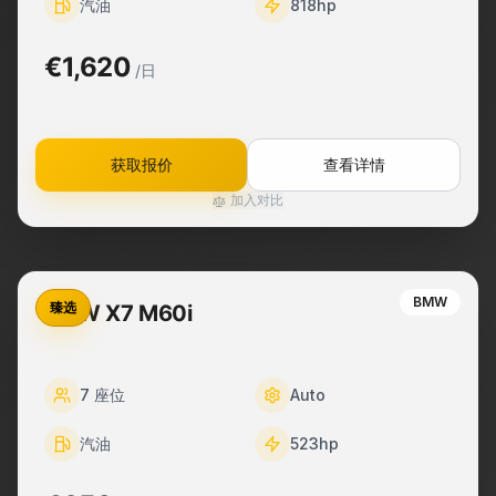
汽油
818
hp
€1,620
/日
获取报价
查看详情
加入对比
BMW
臻选
BMW X7 M60i
7
座位
Auto
汽油
523
hp