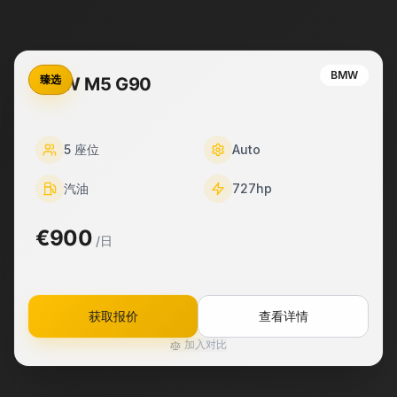
BMW
臻选
BMW M5 G90
5
座位
Auto
汽油
727
hp
€900
/日
获取报价
查看详情
加入对比