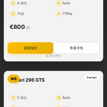
4
座位
Auto
汽油
715
hp
€800
/日
获取报价
查看详情
加入对比
Ferrari
臻选
Ferrari 296 GTS
2
座位
Auto