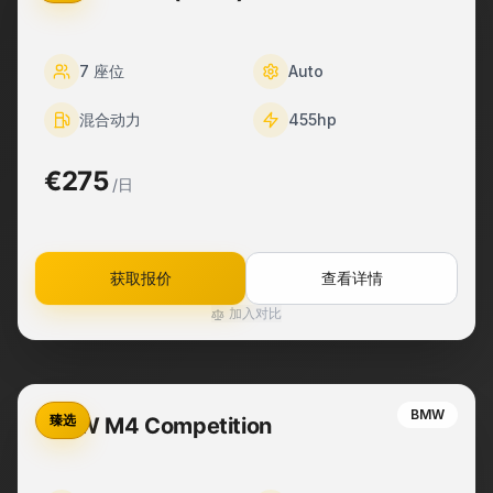
7
座位
Auto
混合动力
455
hp
€275
/日
获取报价
查看详情
加入对比
BMW
臻选
BMW M4 Competition