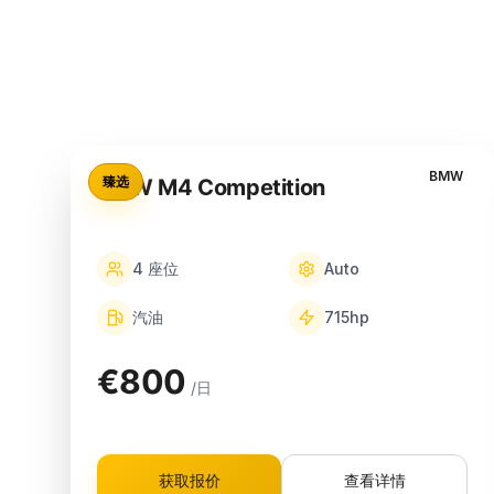
BMW
臻选
BMW M4 Competition
4
座位
Auto
汽油
715
hp
€800
/日
获取报价
查看详情