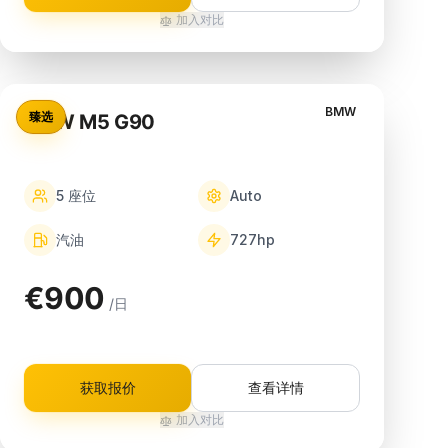
加入对比
BMW
臻选
BMW M5 G90
5
座位
Auto
汽油
727
hp
€900
/日
获取报价
查看详情
加入对比