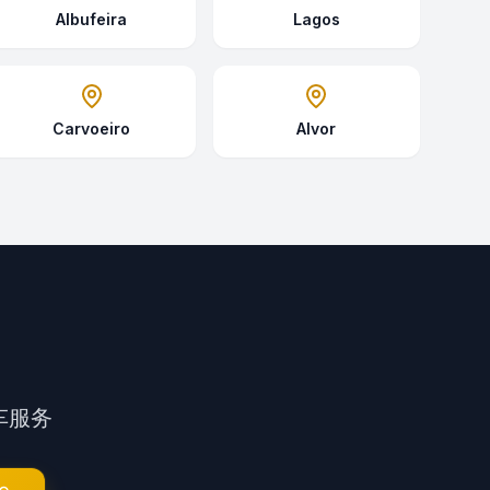
Albufeira
Lagos
Carvoeiro
Alvor
车服务