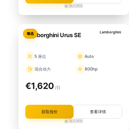
加入对比
Lamborghini
臻选
Lamborghini Urus SE
5
座位
Auto
混合动力
800
hp
€1,620
/日
获取报价
查看详情
加入对比