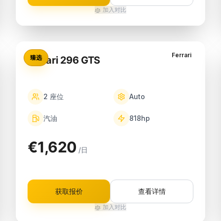
加入对比
Ferrari
臻选
Ferrari 296 GTS
2
座位
Auto
汽油
818
hp
€1,620
/日
获取报价
查看详情
加入对比