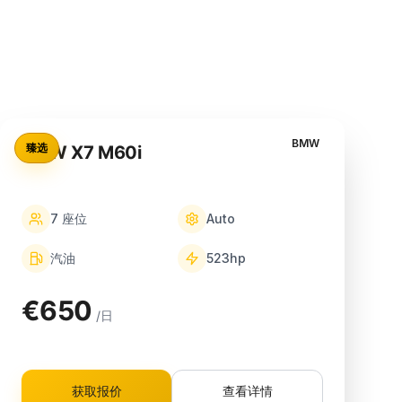
BMW
臻选
BMW X7 M60i
7
座位
Auto
汽油
523
hp
€650
/日
获取报价
查看详情