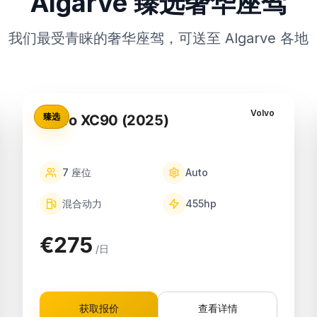
Algarve 臻选奢华座驾
我们最受青睐的奢华座驾，可送至 Algarve 各地
Volvo
臻选
Volvo XC90 (2025)
7
座位
Auto
混合动力
455
hp
€275
/日
获取报价
查看详情