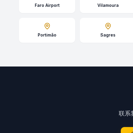
Faro Airport
Vilamoura
Portimão
Sagres
联系