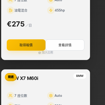
油電混合
455
hp
€275
／日
取得報價
查看詳情
加入比較
BMW
精選
BMW X7 M60i
7
座位數
Auto