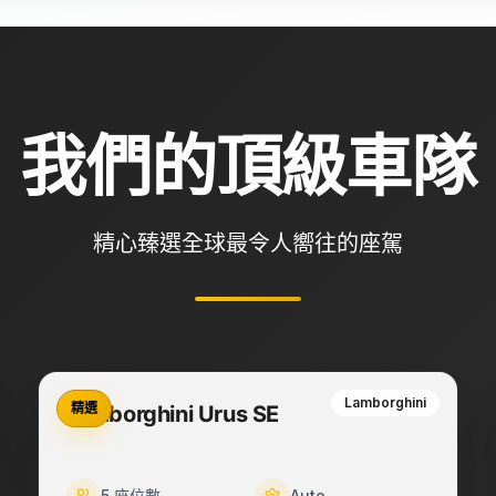
我們的頂級車隊
精心臻選全球最令人嚮往的座駕
Lamborghini
精選
Lamborghini Urus SE
5
座位數
Auto