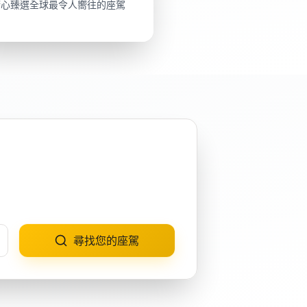
精心臻選全球最令人嚮往的座駕
尋找您的座駕