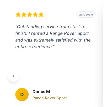
via Google
"
Outstanding service from start to
finish! I rented a Range Rover Sport
and was extremely satisfied with the
entire experience.
"
Darius M
D
Range Rover Sport