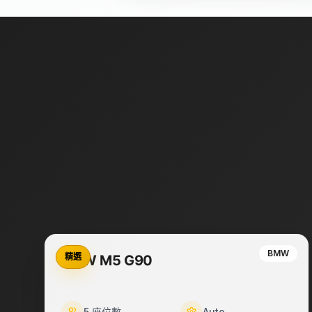
BMW
精選
BMW M5 G90
5
座位數
Auto