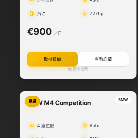
汽油
727
hp
€900
／日
取得報價
查看詳情
加入比較
BMW
精選
BMW M4 Competition
4
座位數
Auto