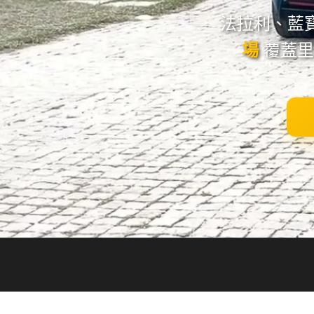
法拉利、藍寶堅
場
覆蓋里