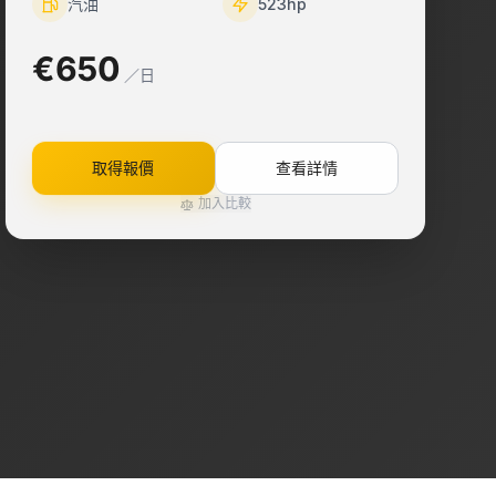
汽油
523
hp
€650
／日
取得報價
查看詳情
加入比較