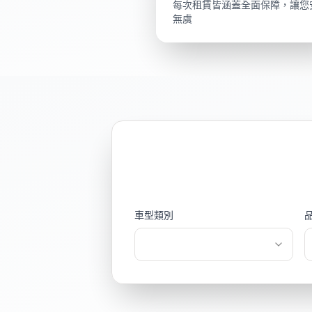
每次租賃皆涵蓋全面保障，讓您
無虞
車型類別