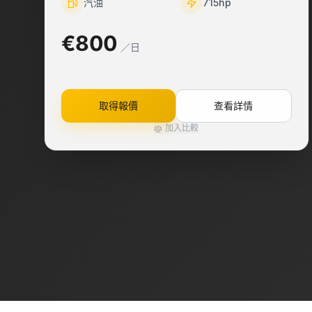
汽油
715
hp
€800
／日
取得報價
查看詳情
加入比較