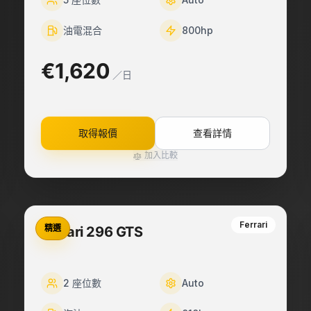
油電混合
800
hp
€1,620
／日
取得報價
查看詳情
加入比較
Ferrari
精選
Ferrari 296 GTS
2
座位數
Auto