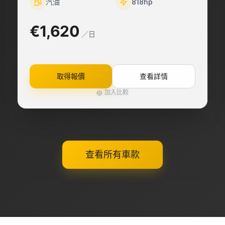
汽油
818
hp
€1,620
／日
取得報價
查看詳情
加入比較
查看所有車款