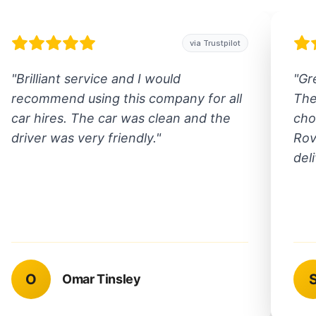
via Trustpilot
"
Brilliant service and I would
"
Gr
recommend using this company for all
The
car hires. The car was clean and the
cho
driver was very friendly.
"
Rov
del
O
Omar Tinsley