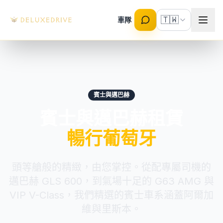
Skip to main content
🇹🇼
車隊
賓士與邁巴赫
賓士與邁巴赫租賃
暢行葡萄牙
頭等艙般的精緻，由您掌控。從配專屬司機的
邁巴赫 GLS 600，到氣場十足的 G63 AMG 與
VIP V-Class，我們精選的賓士車系涵蓋阿爾加
維與里斯本。