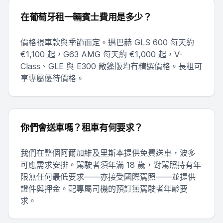
在葡萄牙租一輛賓士費用是多少？
價格視車款與季節而定。邁巴赫 GLS 600 每天約
€1,100 起，G63 AMG 每天約 €1,000 起，V-
Class、GLE 與 E300 敞篷版均有精選價格。長租可
享專屬優待價格。
你們會送車嗎？租車有何要求？
我們在整個阿爾加維及里斯本提供免費送車，波多
可應需求安排。駕駛者須年滿 18 歲，對駕照持有年
限無任何最低要求——亦接受國際駕照——並提供
證件與押金。配專屬司機的預訂無駕駛者年齡要
求。