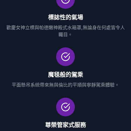
標誌性的氣場
歡慶女神立標與帕德嫩神殿式水箱罩,無論身在何處皆令人
矚目。
魔毯般的駕乘
平面懸吊系統帶來無與倫比的平順與寧靜駕乘體驗。
尊榮管家式服務