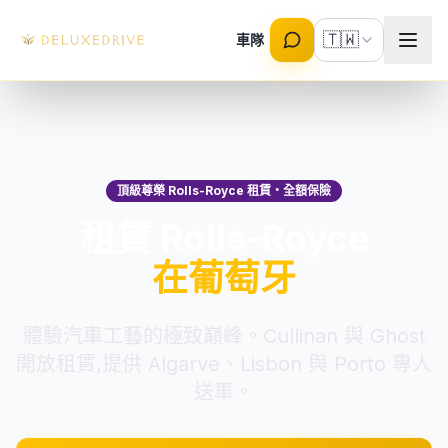
Skip to main content
🇹🇼
車隊
頂級尊榮 Rolls-Royce 租賃・全額保險
租賃 Rolls-Royce
在葡萄牙
體驗汽車工藝的極致巔峰。Cullinan 與 Ghost
開放租賃,提供 Algarve、Lisbon 與 Porto 專人
送車。