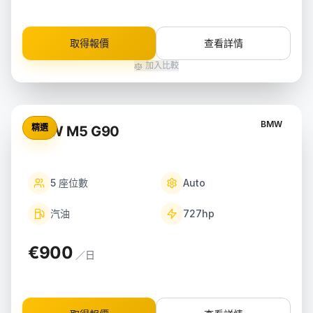
取得報價
查看詳情
加入比較
BMW
精選
BMW M5 G90
5
座位數
Auto
汽油
727
hp
€900
／日