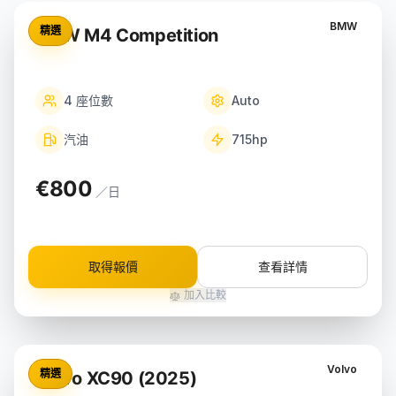
BMW
精選
BMW M4 Competition
4
座位數
Auto
汽油
715
hp
€800
／日
取得報價
查看詳情
加入比較
Volvo
精選
Volvo XC90 (2025)