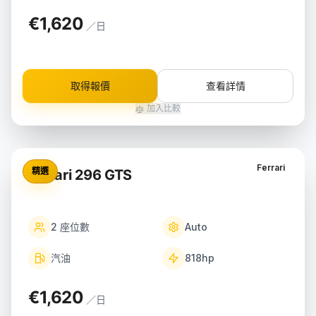
€1,620
／日
取得報價
查看詳情
加入比較
Ferrari
精選
Ferrari 296 GTS
2
座位數
Auto
汽油
818
hp
€1,620
／日