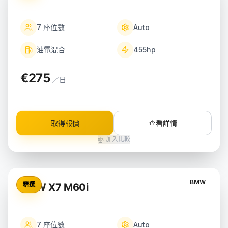
7
座位數
Auto
油電混合
455
hp
€275
／日
取得報價
查看詳情
加入比較
BMW
精選
BMW X7 M60i
7
座位數
Auto