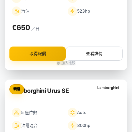
汽油
523
hp
€650
／日
取得報價
查看詳情
加入比較
Lamborghini
精選
Lamborghini Urus SE
5
座位數
Auto
油電混合
800
hp