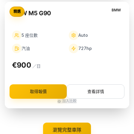
BMW
精選
BMW M5 G90
5
座位數
Auto
汽油
727
hp
€900
／日
取得報價
查看詳情
加入比較
瀏覽完整車隊