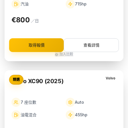
汽油
715
hp
€800
／日
取得報價
查看詳情
加入比較
Volvo
精選
Volvo XC90 (2025)
7
座位數
Auto
油電混合
455
hp