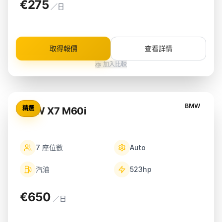
€275
／日
取得報價
查看詳情
加入比較
BMW
精選
BMW X7 M60i
7
座位數
Auto
汽油
523
hp
€650
／日