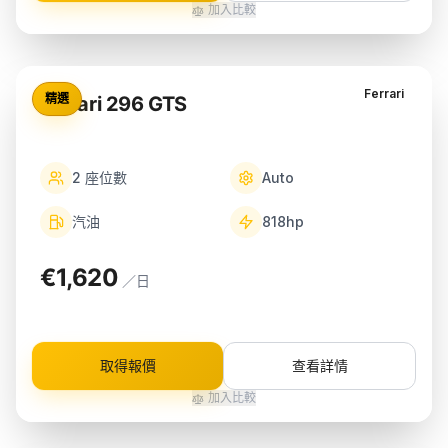
加入比較
Ferrari
精選
Ferrari 296 GTS
2
座位數
Auto
汽油
818
hp
€1,620
／日
取得報價
查看詳情
加入比較