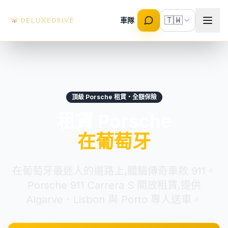
Skip to main content
🇹🇼
車隊
頂級 Porsche 租賃・全額保險
租賃 Porsche
在葡萄牙
在葡萄牙最迷人的道路上,體驗傳奇車款 911。
Porsche 911 Carrera S 開放租賃,提供
Algarve、Lisbon 與 Porto 專人送車。