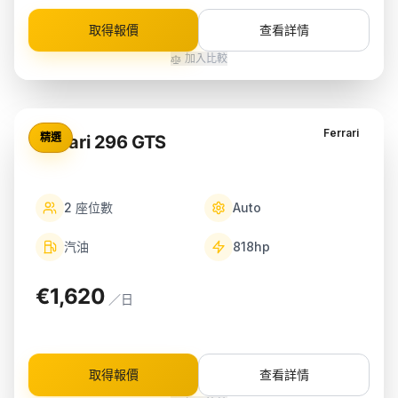
取得報價
查看詳情
加入比較
Ferrari
精選
Ferrari 296 GTS
2
座位數
Auto
汽油
818
hp
€1,620
／日
取得報價
查看詳情