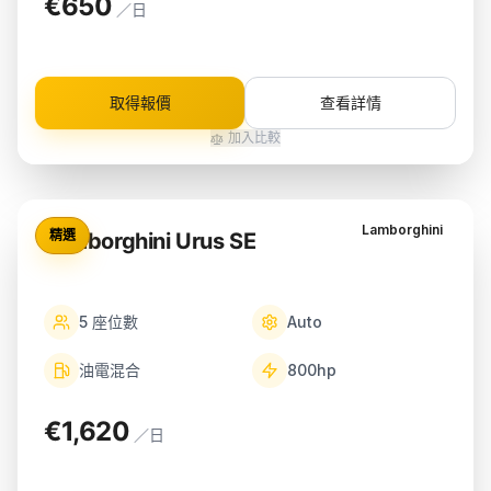
€650
／日
取得報價
查看詳情
加入比較
Lamborghini
精選
Lamborghini Urus SE
5
座位數
Auto
油電混合
800
hp
€1,620
／日