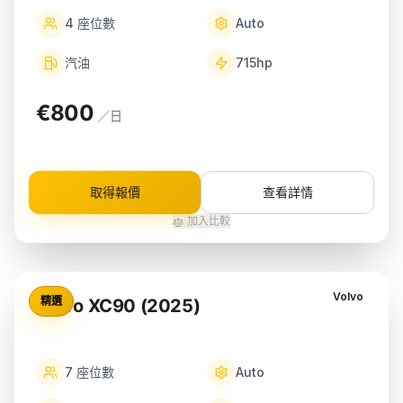
4
座位數
Auto
汽油
715
hp
€800
／日
取得報價
查看詳情
加入比較
Volvo
精選
Volvo XC90 (2025)
7
座位數
Auto