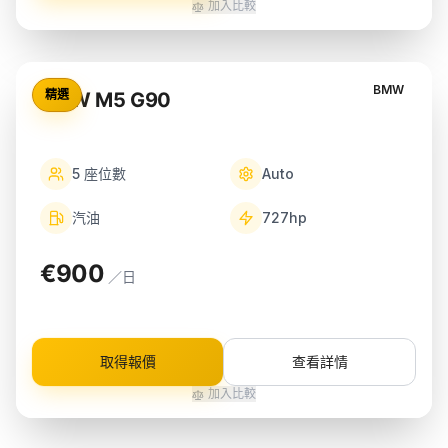
加入比較
BMW
精選
BMW M5 G90
5
座位數
Auto
汽油
727
hp
€900
／日
取得報價
查看詳情
加入比較