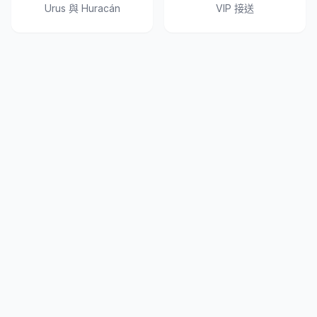
Urus 與 Huracán
VIP 接送