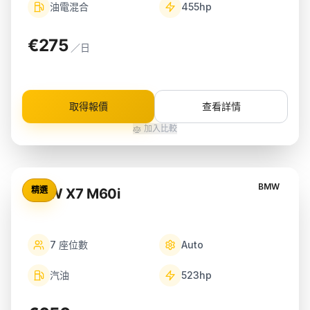
油電混合
455
hp
€275
／日
取得報價
查看詳情
加入比較
BMW
精選
BMW X7 M60i
7
座位數
Auto
汽油
523
hp