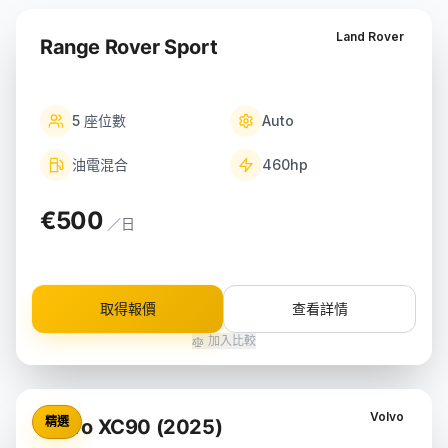
Land Rover
Range Rover Sport
5
座位數
Auto
油電混合
460
hp
€500
／日
取得報價
查看詳情
加入比較
Volvo
精選
Volvo XC90 (2025)