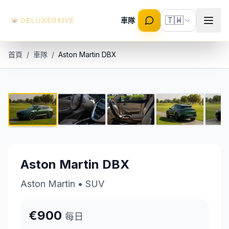
Skip to main content
🇹🇼
車隊
首頁
/
車隊
/
Aston Martin DBX
Aston Martin DBX
1 / 7
€900 每日
Aston Martin DBX
Aston Martin
•
SUV
€900
每日