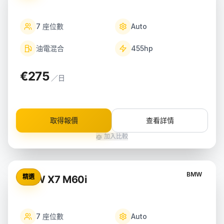
7
座位數
Auto
油電混合
455
hp
€275
／日
取得報價
查看詳情
加入比較
BMW
精選
BMW X7 M60i
7
座位數
Auto