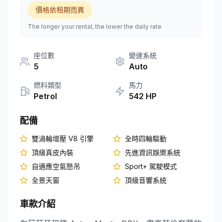
價格依租期而異
+351 963-584-279
The longer your rental, the lower the daily rate
取得報價
座位數
變速系統
5
Auto
燃料類型
馬力
Petrol
542
HP
配備
雙渦輪增壓 V8 引擎
全時四輪驅動
頂級真皮內裝
先進資訊娛樂系統
自適應空氣懸吊
Sport+ 駕駛模式
全景天窗
頂級音響系統
車款介紹