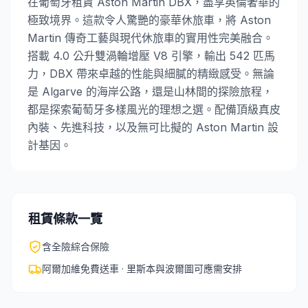
在葡萄牙租賃 Aston Martin DBX，盡享英倫奢華的
極致境界。這款令人驚艷的豪華休旅車，將 Aston
Martin 傳奇工藝與現代休旅車的實用性完美融合。
搭載 4.0 公升雙渦輪增壓 V8 引擎，輸出 542 匹馬
力，DBX 帶來卓越的性能與細膩的精緻感受。無論
是 Algarve 的海岸公路，還是山林間的探險旅程，
都是探索葡萄牙多樣風光的理想之選。配備頂級真皮
內裝、先進科技，以及無可比擬的 Aston Martin 設
計基因。
租賃條款一覽
含全險綜合保險
阿爾加維免費送車 · 里斯本與波爾圖可應需安排