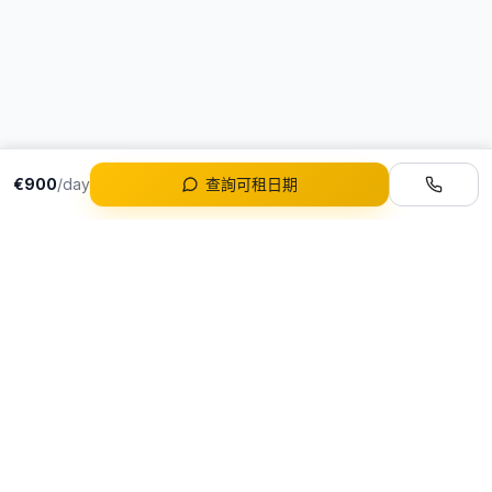
€900
/day
查詢可租日期
車隊
所有車款
葡萄牙首選豪華租車服務
Ferrari 租賃