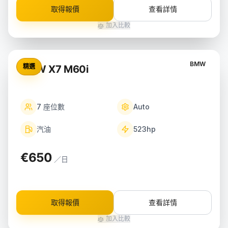
取得報價
查看詳情
加入比較
BMW
精選
BMW X7 M60i
7
座位數
Auto
汽油
523
hp
€650
／日
取得報價
查看詳情
加入比較