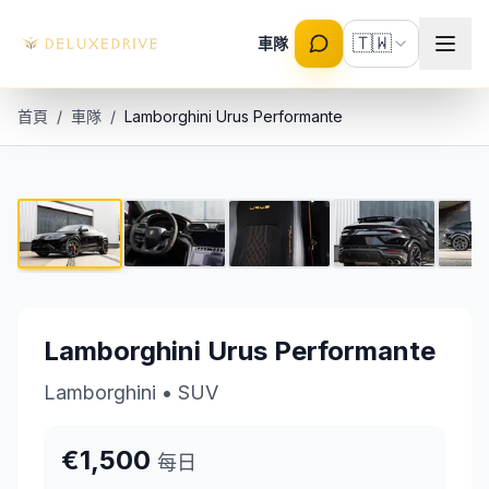
Skip to main content
🇹🇼
車隊
首頁
/
車隊
/
Lamborghini Urus Performante
Lamborghini Urus Performante
1 / 5
€1,500 每日
Lamborghini Urus Performante
Lamborghini
•
SUV
€1,500
每日