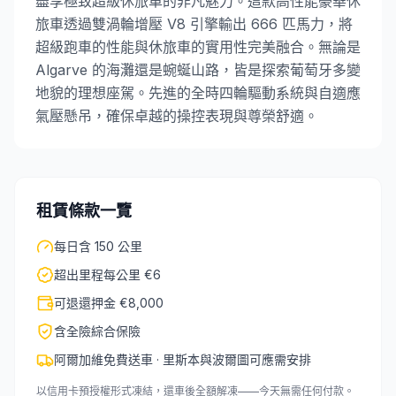
盡享極致超級休旅車的非凡魅力。這款高性能豪華休
旅車透過雙渦輪增壓 V8 引擎輸出 666 匹馬力，將
超級跑車的性能與休旅車的實用性完美融合。無論是
Algarve 的海灘還是蜿蜒山路，皆是探索葡萄牙多變
地貌的理想座駕。先進的全時四輪驅動系統與自適應
氣壓懸吊，確保卓越的操控表現與尊榮舒適。
租賃條款一覽
每日含 150 公里
超出里程每公里 €6
可退還押金 €8,000
含全險綜合保險
阿爾加維免費送車 · 里斯本與波爾圖可應需安排
以信用卡預授權形式凍結，還車後全額解凍——今天無需任何付款。