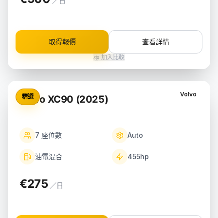
／日
取得報價
查看詳情
加入比較
Volvo
精選
Volvo XC90 (2025)
7
座位數
Auto
油電混合
455
hp
€275
／日