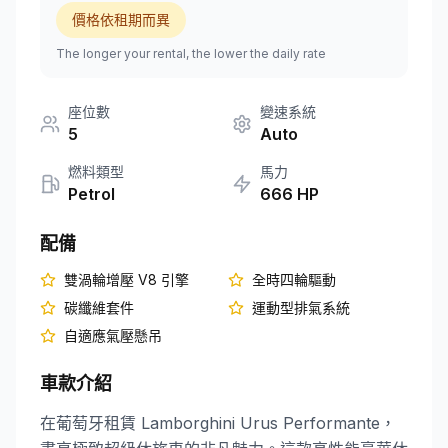
價格依租期而異
+351 963-584-279
The longer your rental, the lower the daily rate
取得報價
座位數
變速系統
5
Auto
燃料類型
馬力
Petrol
666
HP
配備
雙渦輪增壓 V8 引擎
全時四輪驅動
碳纖維套件
運動型排氣系統
自適應氣壓懸吊
車款介紹
在葡萄牙租賃 Lamborghini Urus Performante，