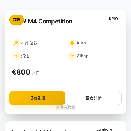
BMW
精選
BMW M4 Competition
4
座位數
Auto
汽油
715
hp
€800
／日
取得報價
查看詳情
加入比較
Lamborghini