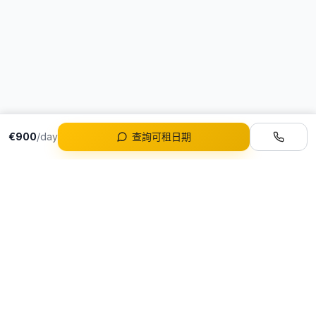
€900
/day
查詢可租日期
車隊
所有車款
葡萄牙首選豪華租車服務
Ferrari 租賃