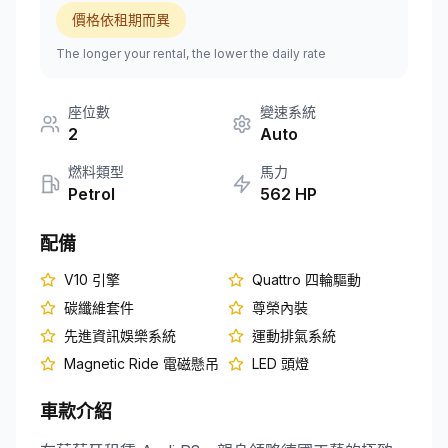
價格依租期而異
+351 963-584-279
The longer your rental, the lower the daily rate
取得報價
座位數
變速系統
2
Auto
燃料類型
馬力
Petrol
562
HP
配備
V10 引擎
Quattro 四輪驅動
碳纖維套件
尊榮內裝
先進資訊娛樂系統
運動排氣系統
Magnetic Ride 電磁懸吊
LED 頭燈
車款介紹