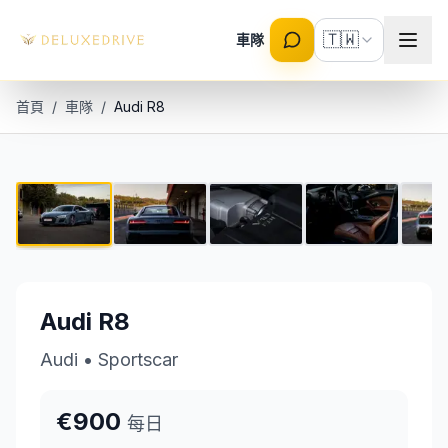
Skip to main content
🇹🇼
車隊
首頁
/
車隊
/
Audi R8
Audi R8
1 / 8
€900 每日
Audi R8
Audi
•
Sportscar
€900
每日