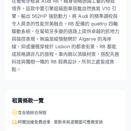
在葡萄牙租賃 Audi R8，親身領略德國工藝的極致
境界。這款中置引擎超級跑車搭載自然進氣 V10 引
擎，輸出 562HP 強勁動力，將 Audi 的精準調校與
令人屏息的性能完美融合。R8 配備的 quattro 四輪
驅動系統，在葡萄牙多變的道路上提供卓越的抓地力
與操控表現。無論是縱情馳騁於 Algarve 的海岸
線，抑或優雅穿梭於 Lisbon 的都會街景，R8 都能
成就格調非凡的旅程。車內飾以頂級材質，搭配先進
科技與獨樹一幟的 R8 經典設計，所到之處皆成焦
點。
租賃條款一覽
含全險綜合保險
阿爾加維免費送車 · 里斯本與波爾圖可應需安排