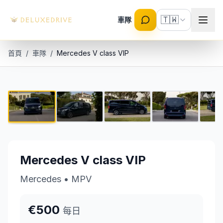
Skip to main content
🇹🇼
車隊
首頁
/
車隊
/
Mercedes V class VIP
Mercedes V class VIP
1 / 17
€500 每日
Mercedes V class VIP
Mercedes
•
MPV
€500
每日