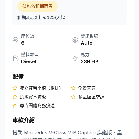
價格依租期而異
+351 963-584-279
租期3天以上 €425/天起
取得報價
座位數
變速系統
6
Auto
燃料類型
馬力
Diesel
239
HP
配備
獨立尊榮座椅（後排）
全景天窗
頂級實木飾板
多區恆溫空調
尊貴團體商務接送
車款介紹
搭乘 Mercedes V-Class VIP Captain 旗艦版，盡