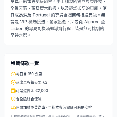
享真正的頭等艙級旅程。手工精製的獨立尊榮座椅、
全景天窗、頂級實木飾板，以及靜謐如語的車廂，使
其成為遍及 Portugal 的尊貴團體商務接送典範。無
論是 VIP 機場接送、闔家出遊，抑或從 Algarve 至
Lisbon 的專屬司機酒鄉導覽行程，皆是無可挑剔的
至臻之選。
租賃條款一覽
每日含 150 公里
超出里程每公里 €2
可退還押金 €2,000
含全險綜合保險
阿爾加維免費送車 · 里斯本與波爾圖可應需安排
以信用卡預授權形式凍結，還車後全額解凍——今天無需任何付款。